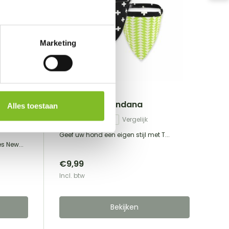
Marketing
Territory
Reversible Bandana
Alles toestaan
Vergelijk
Geef uw hond een eigen stijl met T...
 New...
€9,99
Incl. btw
Bekijken