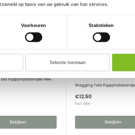
erzameld op basis van uw gebruik van hun services.
Voorkeuren
Statistieken
ailz
Wagging Tailz
D Bands Newborn Pup
Puppy ID Bands Heart
Selectie toestaan
Newborn Pup
Vergelijk
Vergelijk
ailz Puppyhalsbandjes New...
Wagging Tailz Puppyhalsbandjes
€12,50
Incl. btw
Bekijken
Bekijken