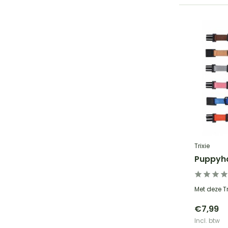
Trixie
Puppyh
Met deze T
€7,99
Incl. btw