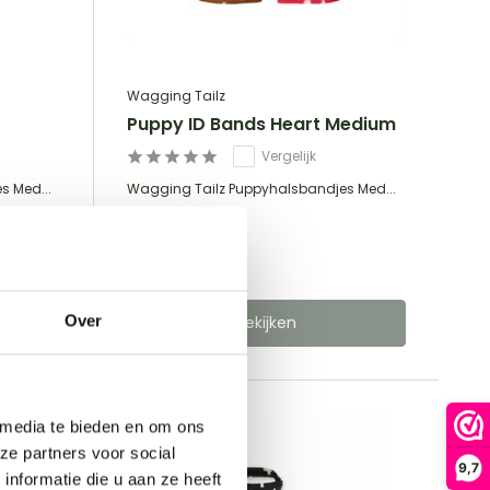
Wagging Tailz
Puppy ID Bands Heart Medium
Vergelijk
s Med...
Wagging Tailz Puppyhalsbandjes Med...
€14,49
Incl. btw
Over
Bekijken
 media te bieden en om ons
ze partners voor social
9,7
nformatie die u aan ze heeft