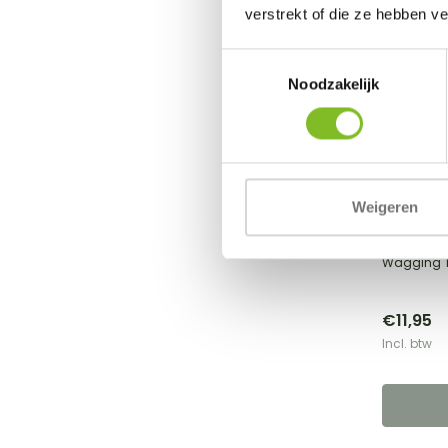
verstrekt of die ze hebben v
Toestemmingsselectie
Noodzakelijk
Wagging T
Puppy I
Weigeren
Wagging T
€11,95
Incl. btw