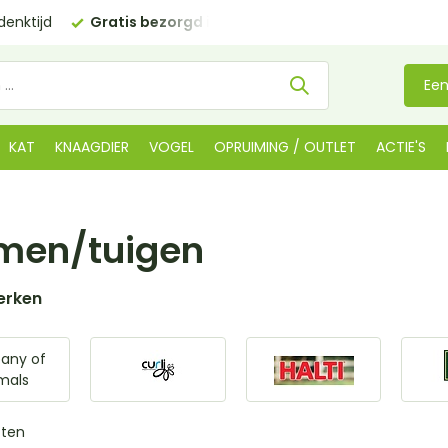
€35 (BE €80,00)
Kom langs in onze
winkel in De Lier
Een
KAT
KNAAGDIER
VOGEL
OPRUIMING / OUTLET
ACTIE'S
men/tuigen
erken
any of
mals
cten