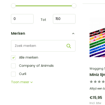
Tot
Merken
Alle merken
Company of Animals
Wagging T
Curli
Miniz li
Toon meer
Altijd een b
€15,95
Incl. btw