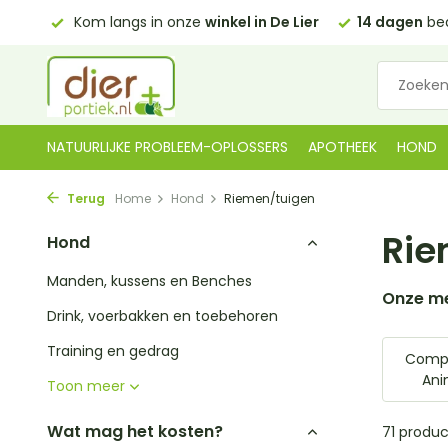
 Lier
14 dagen
bedenktijd
Gratis bezorgd in NL
vanaf 
NATUURLIJKE PROBLEEM-OPLOSSERS
APOTHEEK
HOND
Terug
Home
Hond
Riemen/tuigen
Rie
Hond
Manden, kussens en Benches
Onze m
Drink, voerbakken en toebehoren
Training en gedrag
Comp
Ani
Toon meer
Wat mag het kosten?
71 produ