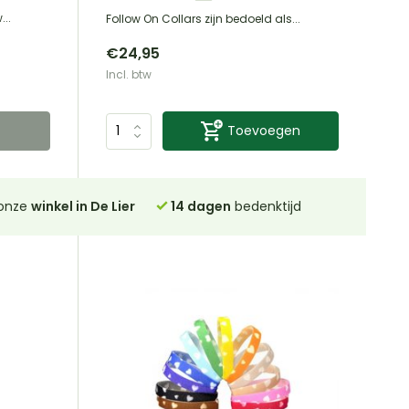
...
Follow On Collars zijn bedoeld als...
€24,95
Incl. btw
Toevoegen
 onze
winkel in De Lier
14 dagen
bedenktijd