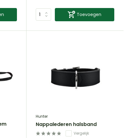
en
Toevoegen
Hunter
iem
Nappalederen halsband
Vergelijk