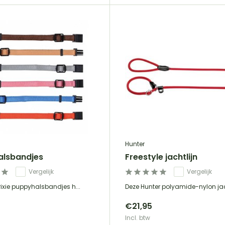
Hunter
alsbandjes
Freestyle jachtlijn
Vergelijk
Vergelijk
rixie puppyhalsbandjes h...
Deze Hunter polyamide-nylon jach
€21,95
Incl. btw