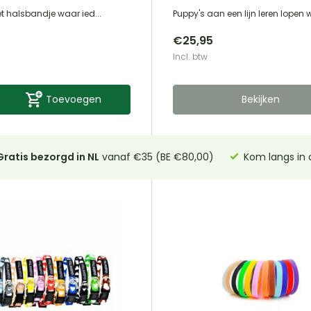
het halsbandje waar ied...
Puppy's aan een lijn leren lopen w
€25,95
Incl. btw
Toevoegen
Bekijken
Gratis bezorgd in NL
vanaf €35 (BE €80,00)
Kom langs in