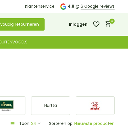
Klantenservice
4,8
@
6 Google reviews
0
voudig retourneren
Inloggen
BUITENVOGELS
Account aanmaken
Account aanmaken
Hurtta
Toon:
Sorteren op: