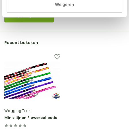
Er zijn nog geen reviews geschreven over dit product..
Weigeren
Schrijf je eigen review
Recent bekeken
Wagging Tailz
Miniz lijnen Flowercollectie