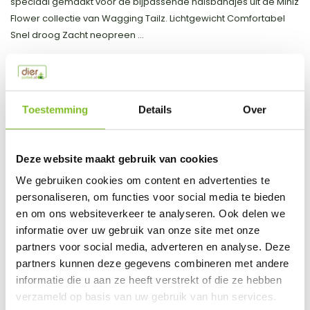
speciaal gemaakt voor de bijpassende halsbandjes uit de Miniz
Flower collectie van Wagging Tailz. Lichtgewicht Comfortabel
Snel droog Zacht neopreen ...
Toon meer
Productspecificaties
Toestemming
Details
Over
EAN
0797776600984
Deze website maakt gebruik van cookies
Vergelijk
Delen
We gebruiken cookies om content en advertenties te
personaliseren, om functies voor social media te bieden
Do you have a question about this product?
en om ons websiteverkeer te analyseren. Ook delen we
informatie over uw gebruik van onze site met onze
Our employee is happy to help you find the right product
partners voor social media, adverteren en analyse. Deze
Send mail
partners kunnen deze gegevens combineren met andere
informatie die u aan ze heeft verstrekt of die ze hebben
verzameld op basis van uw gebruik van hun services.
This product is available in the following variants: