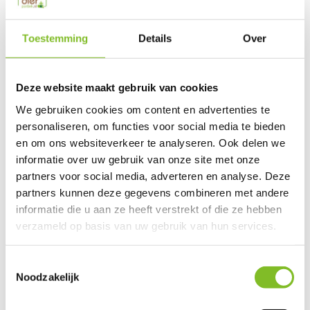
Productspecificaties
Toestemming
Details
Over
EAN
729849177116
Deze website maakt gebruik van cookies
Vergelijk
Delen
We gebruiken cookies om content en advertenties te
personaliseren, om functies voor social media te bieden
en om ons websiteverkeer te analyseren. Ook delen we
Do you have a question about this product?
informatie over uw gebruik van onze site met onze
Our employee is happy to help you find the right product
partners voor social media, adverteren en analyse. Deze
partners kunnen deze gegevens combineren met andere
Send mail
informatie die u aan ze heeft verstrekt of die ze hebben
verzameld op basis van uw gebruik van hun services.
This product is available in the following variants:
Toestemmingsselectie
Noodzakelijk
Reviews