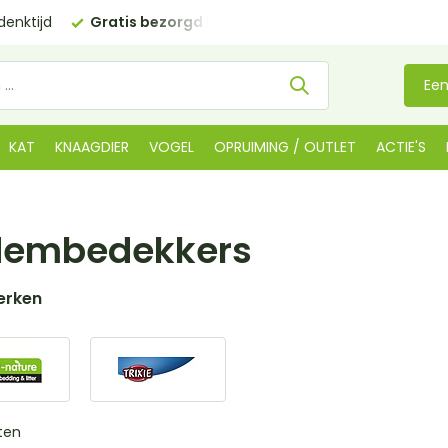
enktijd
Gratis bezorgd in NL
vanaf €35 (BE €80,00)
Een
KAT
KNAAGDIER
VOGEL
OPRUIMING / OUTLET
ACTIE'S
dembedekkers
erken
ten