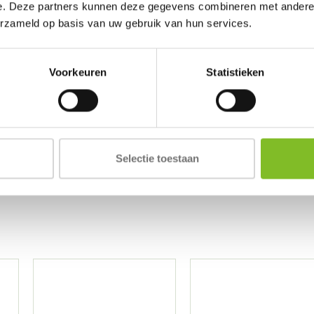
e. Deze partners kunnen deze gegevens combineren met andere i
Back-2-Nature is een bodembede
erzameld op basis van uw gebruik van hun services.
€20,49
Incl. btw
Voorkeuren
Statistieken
Toevoegen
Toevoeg
Gratis bezorgd in NL
vanaf €35 (BE €80,00)
Kom langs in
Selectie toestaan