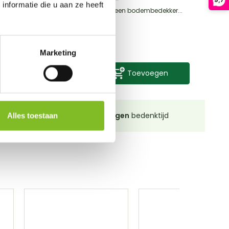
nformatie die u aan ze heeft
kker...
Back-2-Nature is een bodembedekker...
€15,99
Incl. btw
Marketing
en
Toevoegen
 onze
winkel in De Lier
14 dagen
bedenktijd
Alles toestaan