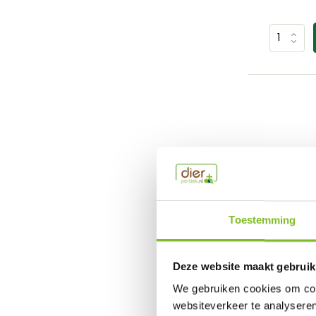
Toestemming
Deze website maakt gebruik
Geperst
We gebruiken cookies om cont
websiteverkeer te analyseren
Esve gepers