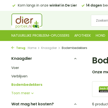
0,00)
Kom langs in onze
winkel in De Lier
14 dagen
bed
NATUURLIJKE PROBLEEM-OPLOSSERS
APOTHEEK
HOND
Terug
Home
Knaagdier
Bodembedekkers
Bo
Knaagdier
Voer
Onze m
Verblijven
Bodembedekkers
Toon meer
Wat mag het kosten?
6 produc