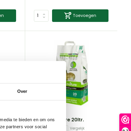
en
Toevoegen
Over
Back 2 Nature
Back-2-Nature 20ltr.
 media te bieden en om ons
ze partners voor social
Vergelijk
9,7