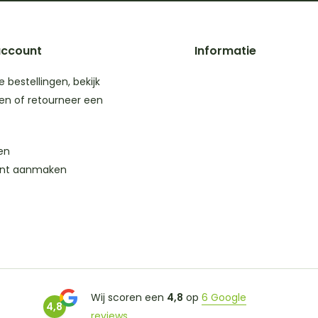
account
Informatie
je bestellingen, bekijk
en of retourneer een
en
nt aanmaken
Wij scoren een
4,8
op
6 Google
4,8
reviews