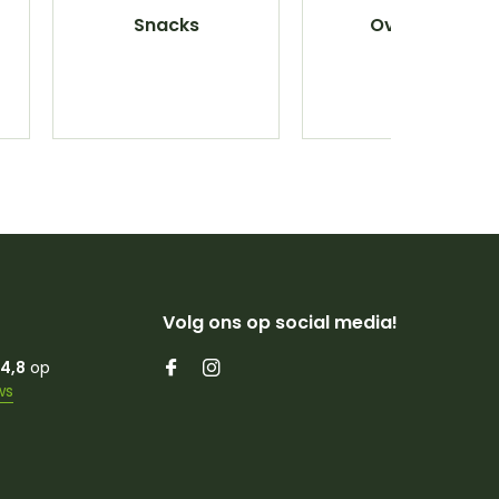
Snacks
Overlijden
Volg ons op social media!
4,8
op
ws