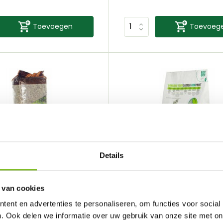
Toevoegen
Toevoeg
Details
 van cookies
Back 2 Nature
 katoen
Back-2-Nature 30ltr
ent en advertenties te personaliseren, om functies voor social
Vergelijk
. Ook delen we informatie over uw gebruik van onze site met on
Vergelijk
t katoen is een uitstek...