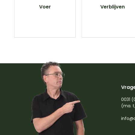
Voer
Verblijven
Vrage
0031 (
(ma. t
info@d