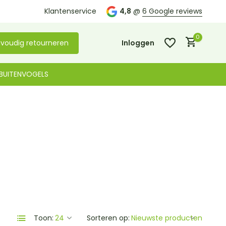
Kom langs in onze
Klantenservice
winkel in De Lier
4,8
@
6 Google reviews
0
voudig retourneren
Inloggen
BUITENVOGELS
Account aanmaken
Account aanmaken
Toon:
Sorteren op: