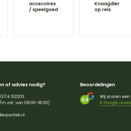
accecoires
Knaagdier
/ speelgoed
op reis
n of advies nodig?
Beoordelingen
0)174 512203
Wij scoren een
4,8
/m zat. van 09:00-18:00)
6 Google revie
ierportiek.nl