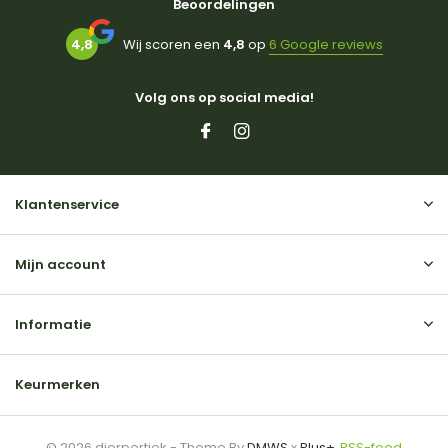
Beoordelingen
4,8
Wij scoren een
4,8
op
6 Google reviews
Volg ons op social media!
Klantenservice
Mijn account
Informatie
Keurmerken
© 2026 dierportiek - Theme By
DMWS
x
Plus+
RSS-feed