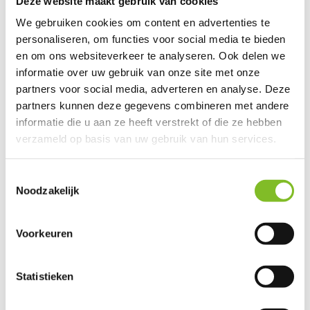
Deze website maakt gebruik van cookies
Incl. btw
Incl. btw
We gebruiken cookies om content en advertenties te
personaliseren, om functies voor social media te bieden
Bekijken
Bekijken
en om ons websiteverkeer te analyseren. Ook delen we
informatie over uw gebruik van onze site met onze
partners voor social media, adverteren en analyse. Deze
partners kunnen deze gegevens combineren met andere
informatie die u aan ze heeft verstrekt of die ze hebben
verzameld op basis van uw gebruik van hun services.
Toestemmingsselectie
Noodzakelijk
Birdfeeder totaal
Voorkeuren
Vergelijk
Dit praktische plexigla...
Statistieken
€22,95
Incl. btw