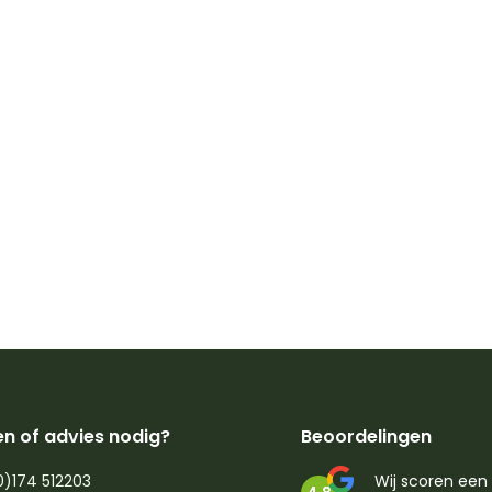
n of advies nodig?
Beoordelingen
0)174 512203
Wij scoren een