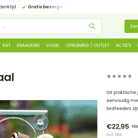
enktijd
Gratis bezorgd in NL
vanaf €35 (BE €80,00)
Een
KAT
KNAAGDIER
VOGEL
OPRUIMING / OUTLET
ACTIE'S
aal
Dit praktische
eenvoudig met
birdfeeders zij
€22,95
Ni
Incl. btw