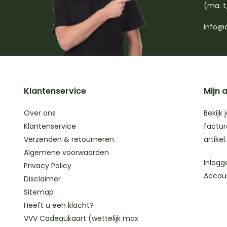
(ma. t
info@d
Klantenservice
Mijn 
Over ons
Bekijk 
Klantenservice
factur
Verzenden & retourneren
artikel.
Algemene voorwaarden
Inlogg
Privacy Policy
Accou
Disclaimer
Sitemap
Heeft u een klacht?
VVV Cadeaukaart (wettelijk max