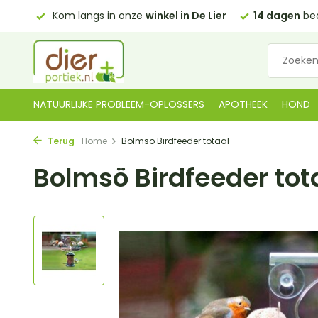
0,00)
Kom langs in onze
winkel in De Lier
14 dagen
bed
NATUURLIJKE PROBLEEM-OPLOSSERS
APOTHEEK
HOND
Terug
Home
Bolmsö Birdfeeder totaal
Bolmsö Birdfeeder tot