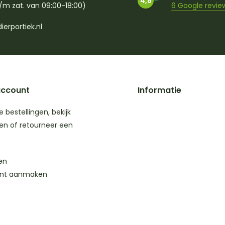
4,8
/m zat. van 09:00-18:00)
6 Google revie
ierportiek.nl
account
Informatie
je bestellingen, bekijk
en of retourneer een
en
nt aanmaken