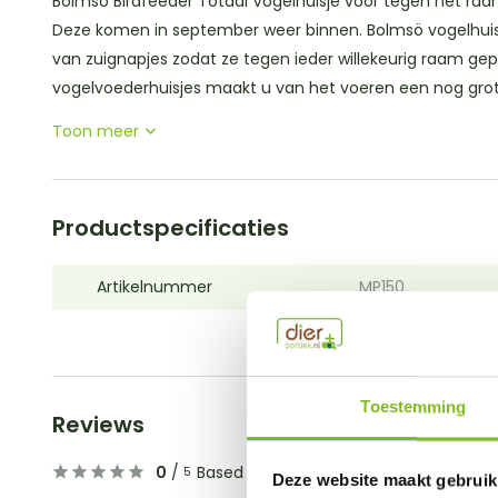
Bolmsö Birdfeeder Totaal Vogelhuisje voor tegen het raam 
Deze komen in september weer binnen. Bolmsö vogelhuisje
van zuignapjes zodat ze tegen ieder willekeurig raam ge
vogelvoederhuisjes maakt u van het voeren een nog groter
Toon meer
Productspecificaties
Artikelnummer
MP150
Toestemming
Reviews
0
/
Based on 0 reviews
5
Deze website maakt gebruik