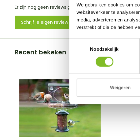
We gebruiken cookies om cont
Er zijn nog geen reviews geschreven over dit product..
websiteverkeer te analyseren
media, adverteren en analys
Schrijf je eigen review
verstrekt of die ze hebben v
Toestemmingsselectie
Noodzakelijk
Recent bekeken
Weigeren