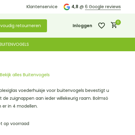
Kom langs in onze
Klantenservice
winkel in De Lier
4,8
@
6 Google reviews
0
voudig retourneren
Inloggen
BUITENVOGELS
Bekijk alles Buitenvogels
Account aanmaken
Account aanmaken
 plexiglas voederhuisje voor buitenvogels bevestigt u
 de zuignappen aan ieder willekeurig raam. Bolmsö
n er in 4 modellen.
et op voorraad