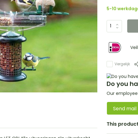
5-10 werkdag
Vei
Vergelijk
Do you ha
Our employee i
Send mail
This product 