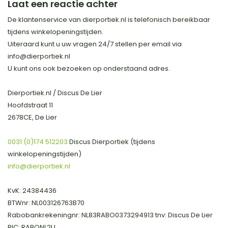
Laat een reactie achter
De klantenservice van dierportiek.nl is telefonisch bereikbaar
tijdens winkelopeningstijden.
Uiteraard kunt u uw vragen 24/7 stellen per email via
info@dierportiek.nl
U kunt ons ook bezoeken op onderstaand adres.
Dierportiek.nl / Discus De Lier
Hoofdstraat 11
2678CE, De Lier
0031 (0)174 512203
Discus Dierportiek (tijdens
winkelopeningstijden)
info@dierportiek.nl
KvK:
24384436
BTWnr:
NL003126763B70
Rabobankrekeningnr: NL83RABO0373294913 tnv: Discus De Lier
BIC: RABONL2U