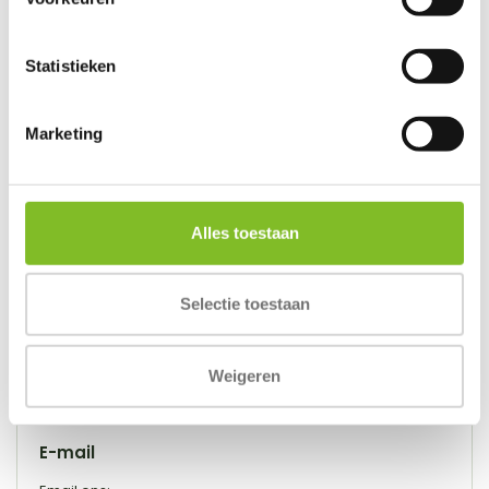
Zelf regelen
Statistieken
Volg je bestelling
,
bekijk facturen
of
retourneer een
artikel
.
Marketing
Inloggen
Account aanmaken
Alles toestaan
Voor alle andere vragen
Selectie toestaan
Bel ons:
ma. t/m za 09:00 - 17:00
Weigeren
0174 512203
E-mail