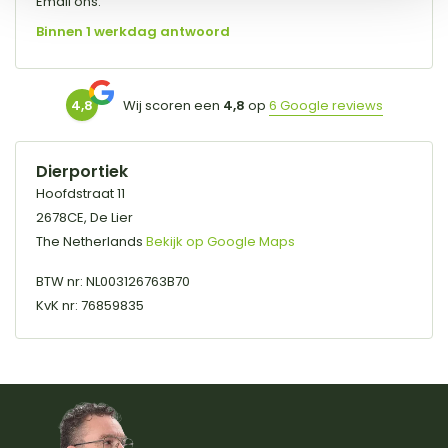
Email ons:
Binnen 1 werkdag antwoord
4,8
Wij scoren een
4,8
op
6 Google reviews
Dierportiek
Hoofdstraat 11
2678CE, De Lier
The Netherlands
Bekijk op Google Maps
BTW nr: NL003126763B70
KvK nr: 76859835