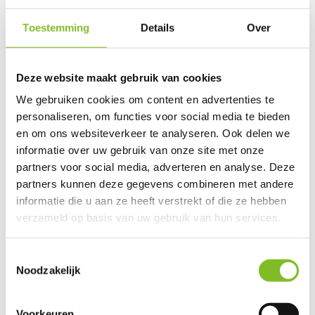
Toestemming
Details
Over
*
Onderwerp
Deze website maakt gebruik van cookies
We gebruiken cookies om content en advertenties te
personaliseren, om functies voor social media te bieden
*
Opmerking
en om ons websiteverkeer te analyseren. Ook delen we
informatie over uw gebruik van onze site met onze
partners voor social media, adverteren en analyse. Deze
partners kunnen deze gegevens combineren met andere
informatie die u aan ze heeft verstrekt of die ze hebben
verzameld op basis van uw gebruik van hun services.
Toestemmingsselectie
* Verplichte velden
Noodzakelijk
Verstuur
Voorkeuren