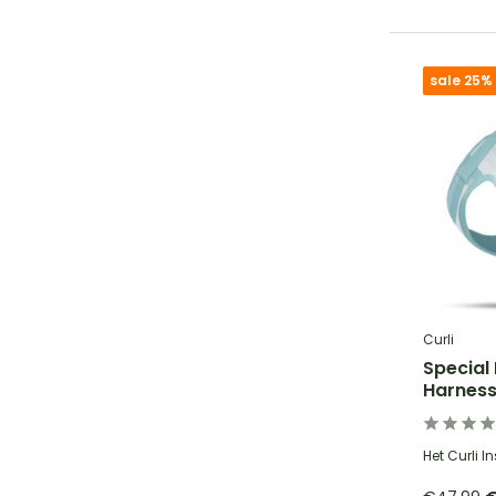
sale 25%
Curli
Special 
Harnes
Het Curli I