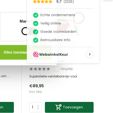
Marketing
Alles toestaan
RUFFWEAR
Hitch Hiker Leash
Vergelijk
om ...
Supersterke verstelbare lijn voor ...
€89,95
Incl. btw
en
Toevoegen