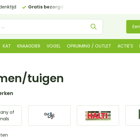
€35 (BE €80,00)
Kom langs in onze
winkel in De Lier
Een
KAT
KNAAGDIER
VOGEL
OPRUIMING / OUTLET
ACTIE'S
men/tuigen
erken
any of
mals
cten