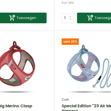
Incl. btw
Toevoegen
Toevoeg
sale 25%
Curli
uig Merino Clasp
Special Edition "23 Air 
Harness