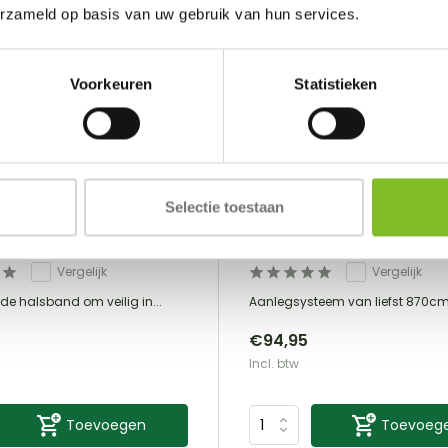
erzameld op basis van uw gebruik van hun services.
Voorkeuren
Statistieken
Selectie toestaan
RUFFWEAR
vende halsband
Knot a Hitch
Vergelijk
Vergelijk
de halsband om veilig in...
Aanlegsysteem van liefst 870cm 
€94,95
Incl. btw
Toevoegen
Toevoeg