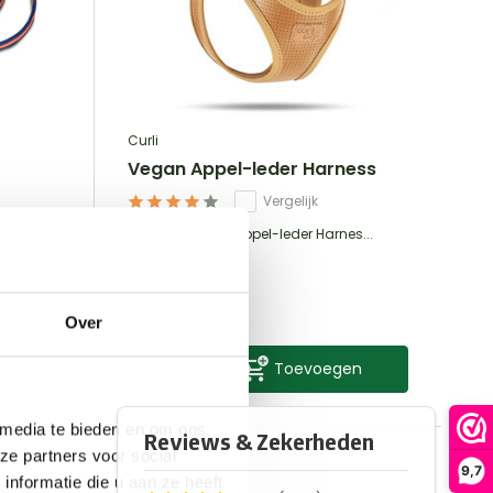
Curli
Vegan Appel-leder Harness
Vergelijk
Het Curli Vegan Appel-leder Harnes...
€51,99
Incl. btw
Over
en
Toevoegen
 media te bieden en om ons
ze partners voor social
9,7
nformatie die u aan ze heeft