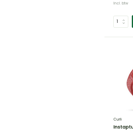
Incl. btw
Curli
Instapt