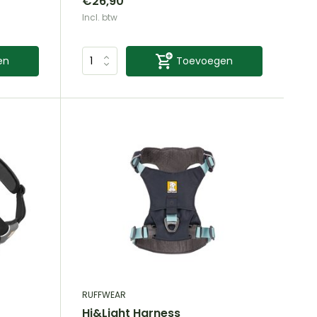
€26,90
Incl. btw
en
Toevoegen
RUFFWEAR
Hi&Light Harness