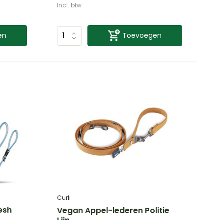
Incl. btw
en
Toevoegen
Curli
Mesh
Vegan Appel-lederen Politie