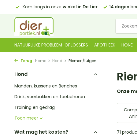
 Lier
14 dagen
bedenktijd
Gratis bezorgd in NL
vanaf 
NATUURLIJKE PROBLEEM-OPLOSSERS
APOTHEEK
HOND
Terug
Home
Hond
Riemen/tuigen
Rie
Hond
Manden, kussens en Benches
Onze m
Drink, voerbakken en toebehoren
Training en gedrag
Comp
Ani
Toon meer
Wat mag het kosten?
71 produ