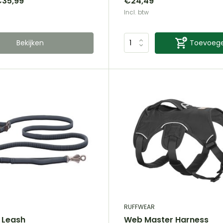
35,99
€24,49
Incl. btw
Bekijken
Toevoeg
RUFFWEAR
 Leash
Web Master Harness