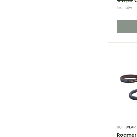
€
€47,99
Incl. btw
RUFFWEAR
Roamer