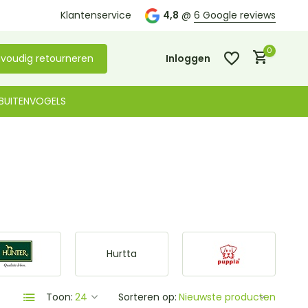
Klantenservice
4,8
@
6 Google reviews
0
voudig retourneren
Inloggen
BUITENVOGELS
Account aanmaken
Account aanmaken
Hurtta
Toon:
Sorteren op: