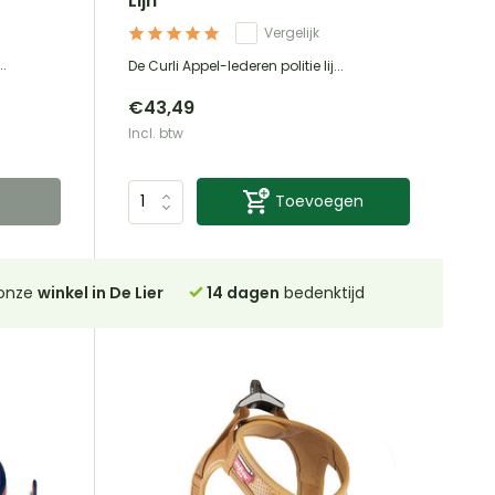
Lijn
Vergelijk
..
De Curli Appel-lederen politie lij...
€43,49
Incl. btw
Toevoegen
 onze
winkel in De Lier
14 dagen
bedenktijd