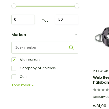
Tot
Merken
Alle merken
Company of Animals
RUFFWEAR
Curli
Web Rea
halsba
Toon meer
De Ruffwear
€31,90