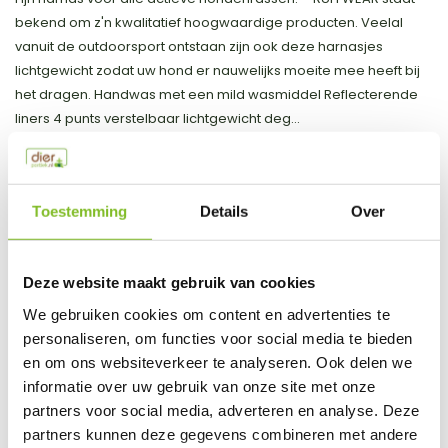
bekend om z'n kwalitatief hoogwaardige producten. Veelal
vanuit de outdoorsport ontstaan zijn ook deze harnasjes
lichtgewicht zodat uw hond er nauwelijks moeite mee heeft bij
het dragen. Handwas met een mild wasmiddel Reflecterende
liners 4 punts verstelbaar lichtgewicht deg...
Toon meer
Toestemming
Details
Over
Productspecificaties
Artikelnummer
30821-042S
Deze website maakt gebruik van cookies
EAN
748960369682
We gebruiken cookies om content en advertenties te
personaliseren, om functies voor social media te bieden
Vergelijk
Delen
en om ons websiteverkeer te analyseren. Ook delen we
informatie over uw gebruik van onze site met onze
partners voor social media, adverteren en analyse. Deze
Do you have a question about this product?
partners kunnen deze gegevens combineren met andere
Our employee is happy to help you find the right product