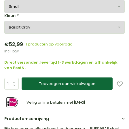
Kleur:
*
€52,99
1 producten op voorraad
Incl. btw
Direct verzonden. levertijd 1-3 werkdagen en afhankelijk
van PostNL
Toevoegen aan winkelwagen
iDeal
Veilig online betalen met
Productomschrijving
Fijn harnas voor alle actieve hondenrassen. RUFFWEAR staat