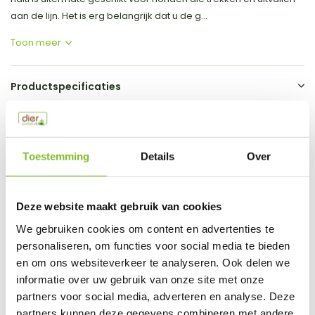
aan de lijn. Het is erg belangrijk dat u de g...
Toon meer
Productspecificaties
EAN
0886284111300
Vergelijk
Delen
Toestemming
Details
Over
Do you have a question about this product?
Deze website maakt gebruik van cookies
Our employee is happy to help you find the right product
We gebruiken cookies om content en advertenties te
personaliseren, om functies voor social media te bieden
Send mail
en om ons websiteverkeer te analyseren. Ook delen we
informatie over uw gebruik van onze site met onze
This product is available in the following variants:
partners voor social media, adverteren en analyse. Deze
partners kunnen deze gegevens combineren met andere