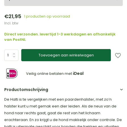
€21,95
1 producten op voorraad
Incl. btw
Direct verzonden. levertijd 1-3 werkdagen en afhankelijk
van PostNL
Toevoegen aan winkelwagen
iDeal
Veilig online betalen met
Productomschrijving
De Halti is te vergelijken met een paardenhalster, met zo’n
halster kunt u met gemak een dier leiden. Als de neus van de
hond naar rechts gaat, gaat de rest van het lichaam
erachteraan. En zo krijgt u de hond makkelijk onder controle. De
halti is uitermate geschikt voor honden die trekken en uitvallen