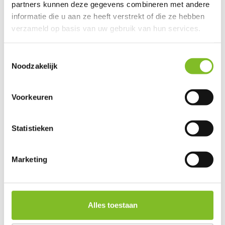
This product is available in the following variants:
partners kunnen deze gegevens combineren met andere
informatie die u aan ze heeft verstrekt of die ze hebben
verzameld op basis van uw gebruik van hun services.
Gerelateerde producten
Toestemmingsselectie
Noodzakelijk
Follow On Collars
Follow On Collars
Voorkeuren
Hear...
Statistieken
€28,95
€24,95
Incl. btw
Incl. btw
Marketing
Alles toestaan
Reviews