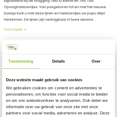
bijpassend bij de Wagging Tailz ID Bands en Tiny Totz
Opvolghalsbandjes. Van pasgeboren tot en met het nieuwe
baasje kunt u met deze lijnen en halsbandjes uw pups altijd
herkennen. De lijnen zijn verkrijgbaar in twee dessins ...
Toon meer
Productspecificaties
EAN
0797776421305
Toestemming
Details
Over
Vergelijk
Delen
Deze website maakt gebruik van cookies
Do you have a question about this product?
We gebruiken cookies om content en advertenties te
Our employee is happy to help you find the right product
personaliseren, om functies voor social media te bieden
en om ons websiteverkeer te analyseren. Ook delen we
Send mail
informatie over uw gebruik van onze site met onze
partners voor social media, adverteren en analyse. Deze