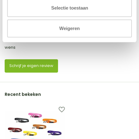
5
/
Based on 1 reviews
5
Selectie toestaan
5
/
5
Gepost door:
wendy
op 27 Januari
Weigeren
2025
snelle service, product is naar
wens
Schrijf je eigen review
Recent bekeken