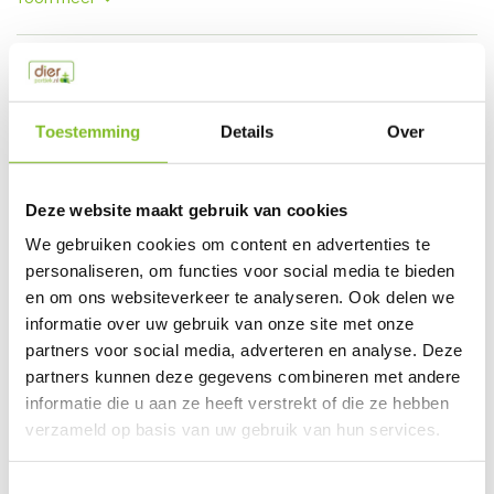
Productspecificaties
EAN
0797776068265
Toestemming
Details
Over
Vergelijk
Delen
Deze website maakt gebruik van cookies
Do you have a question about this product?
We gebruiken cookies om content en advertenties te
Our employee is happy to help you find the right product
personaliseren, om functies voor social media te bieden
en om ons websiteverkeer te analyseren. Ook delen we
Send mail
informatie over uw gebruik van onze site met onze
partners voor social media, adverteren en analyse. Deze
This product is available in the following variants:
partners kunnen deze gegevens combineren met andere
informatie die u aan ze heeft verstrekt of die ze hebben
verzameld op basis van uw gebruik van hun services.
Gerelateerde producten
Toestemmingsselectie