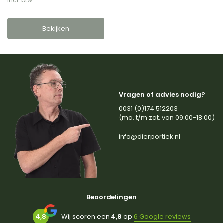
Incl. btw
Bekijken
Vragen of advies nodig?
0031 (0)174 512203
(ma. t/m zat. van 09:00-18:00)
info@dierportiek.nl
Beoordelingen
4,8
Wij scoren een
4,8
op
6 Google reviews