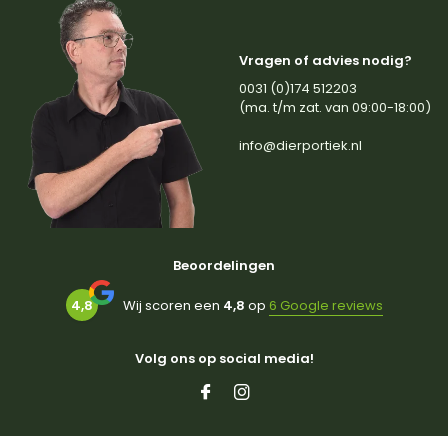
Vragen of advies nodig?
0031 (0)174 512203
(ma. t/m zat. van 09:00-18:00)
info@dierportiek.nl
Beoordelingen
4,8
Wij scoren een
4,8
op
6 Google reviews
Volg ons op social media!