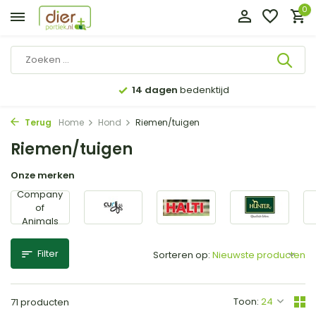
0
14 dagen
bedenktijd
Terug
Home
Hond
Riemen/tuigen
Riemen/tuigen
Onze merken
Company
of
Animals
Filter
Sorteren op:
Toon:
71 producten