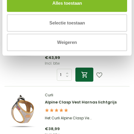
Alles toestaan
Selectie toestaan
Curli
Vernieuwde Belka Air Mesh Harnas
Weigeren
Het Curli Belka Air mesh ...
€43,99
Incl. btw
Curli
Alpine Clasp Vest Harnas lichtgrijs
Het Curli Alpine Clasp Ve...
€38,99