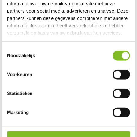
informatie over uw gebruik van onze site met onze
partners voor social media, adverteren en analyse. Deze
Curli
Special Edition "25 Air Mesh Harness +
partners kunnen deze gegevens combineren met andere
nieuwe vario lijn
informatie die u aan ze heeft verstrekt of die ze hebben
verzameld op basis van uw gebruik van hun services.
Het Curli Instaptuigje is...
Toestemmingsselectie
€44,99
Noodzakelijk
Incl. btw
Voorkeuren
Curli
Statistieken
Luumi Led V2
Curli Luumi Led veilighei...
Marketing
€34,99
Incl. btw