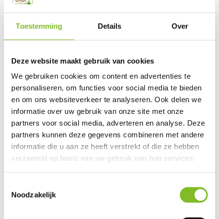
Send mail
Toestemming
Details
Over
This product is available in the following variants:
Deze website maakt gebruik van cookies
Gerelateerde producten
We gebruiken cookies om content en advertenties te
personaliseren, om functies voor social media te bieden
en om ons websiteverkeer te analyseren. Ook delen we
informatie over uw gebruik van onze site met onze
partners voor social media, adverteren en analyse. Deze
Stretch Comfort
Vest Harness Clasp
Stretch Comfort
Leash ...
Air...
Leash ...
partners kunnen deze gegevens combineren met andere
informatie die u aan ze heeft verstrekt of die ze hebben
verzameld op basis van uw gebruik van hun services.
€19,99
€24,49
€19,99
Incl. btw
Incl. btw
Incl. btw
Toestemmingsselectie
Noodzakelijk