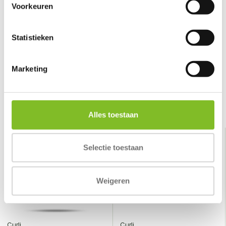
Voorkeuren
Reviews
0
/
Based on 0 reviews
5
Statistieken
Er zijn nog geen reviews geschreven over dit product..
Marketing
Schrijf je eigen review
Gerelateerde producten
Alles toestaan
Selectie toestaan
Weigeren
Curli
Curli