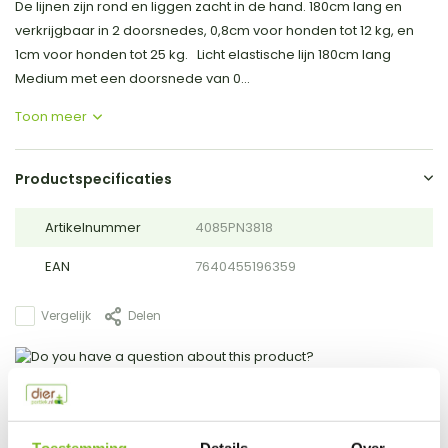
De lijnen zijn rond en liggen zacht in de hand. 180cm lang en
verkrijgbaar in 2 doorsnedes, 0,8cm voor honden tot 12 kg, en
1cm voor honden tot 25 kg. Licht elastische lijn 180cm lang
Medium met een doorsnede van 0...
Toon meer
Productspecificaties
Artikelnummer
4085PN3818
EAN
7640455196359
Vergelijk
Delen
Do you have a question about this product?
Our employee is happy to help you find the right product
Toestemming
Details
Over