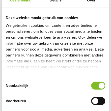
Send mail
This product is available in the following variants:
Deze website maakt gebruik van cookies
We gebruiken cookies om content en advertenties te
Gerelateerde producten
personaliseren, om functies voor social media te bieden
en om ons websiteverkeer te analyseren. Ook delen we
informatie over uw gebruik van onze site met onze
partners voor social media, adverteren en analyse. Deze
partners kunnen deze gegevens combineren met andere
Vest Harness Clasp
Vest Harness Clasp
Stretch Comfort
informatie die u aan ze heeft verstrekt of die ze hebben
Air...
Air...
Leash ...
verzameld op basis van uw gebruik van hun services.
€24,49
€24,49
€19,99
Incl. btw
Incl. btw
Incl. btw
Toestemmingsselectie
Noodzakelijk
Voorkeuren