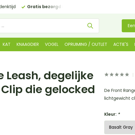
enktijd
Gratis bezorgd in NL
vanaf €35 (BE €80,00)
Een
KAT
KNAAGDIER
VOGEL
OPRUIMING / OUTLET
ACTIE'S
 Leash, degelijke
 Clip die gelocked
De Front Range
lichtgewicht c
Kleur:
*