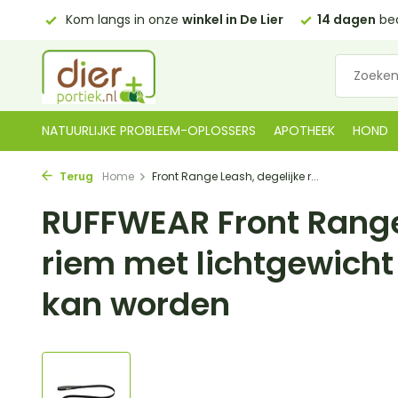
0,00)
Kom langs in onze
winkel in De Lier
14 dagen
bed
NATUURLIJKE PROBLEEM-OPLOSSERS
APOTHEEK
HOND
Terug
Home
Front Range Leash, degelijke r...
RUFFWEAR Front Range
riem met lichtgewicht
kan worden