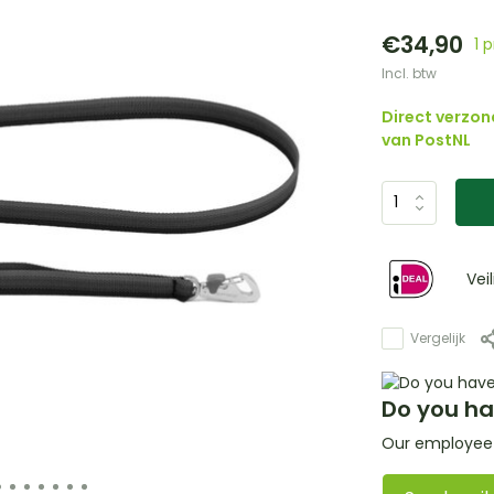
€34,90
1 
Incl. btw
Direct verzon
van PostNL
Vei
Vergelijk
Do you ha
Our employee i