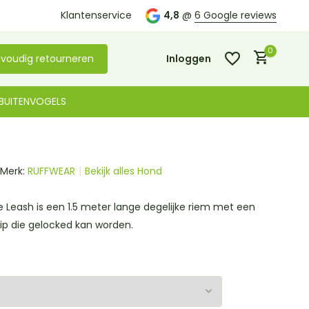
Kom langs in onze
Klantenservice
winkel in De Lier
4,8
@
6 Google reviews
0
voudig retourneren
Inloggen
BUITENVOGELS
Merk:
RUFFWEAR
Bekijk alles Hond
Account aanmaken
Account aanmaken
 Leash is een 1.5 meter lange degelijke riem met een
lip die gelocked kan worden.