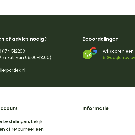
n of advies nodig?
Beoordelingen
0)174 512203
Wij scoren een
4,8
/m zat. van 09:00-18:00)
6 Google revie
ierportiek.nl
account
Informatie
je bestellingen, bekijk
en of retourneer een