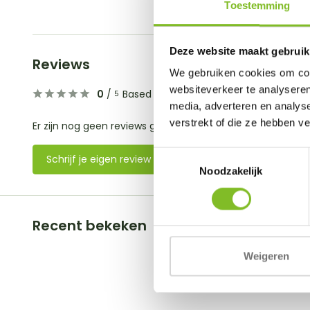
Toestemming
Deze website maakt gebruik
Reviews
We gebruiken cookies om cont
websiteverkeer te analyseren
0
/
Based on 0 reviews
5
media, adverteren en analys
verstrekt of die ze hebben v
Er zijn nog geen reviews geschreven over dit product..
Toestemmingsselectie
Schrijf je eigen review
Noodzakelijk
Recent bekeken
Weigeren