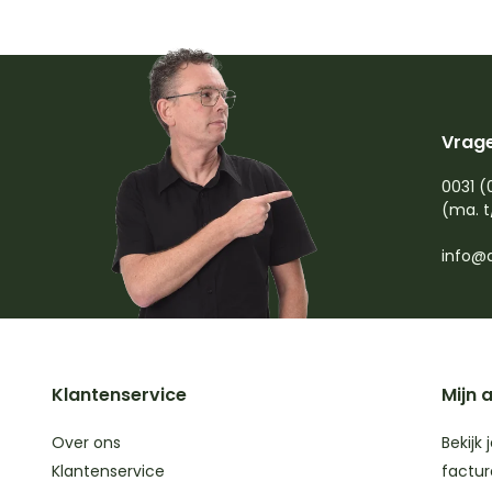
Vrage
0031 (
(ma. t
info@d
Klantenservice
Mijn 
Over ons
Bekijk 
Klantenservice
factur