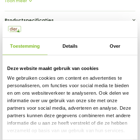
Toon meer
Productspecificaties
SKU
8533
Toestemming
Details
Over
EAN
5060328829832
Vergelijk
Delen
Deze website maakt gebruik van cookies
We gebruiken cookies om content en advertenties te
Do you have a question about this product?
personaliseren, om functies voor social media te bieden
Our employee is happy to help you find the right product
en om ons websiteverkeer te analyseren. Ook delen we
informatie over uw gebruik van onze site met onze
Send mail
partners voor social media, adverteren en analyse. Deze
partners kunnen deze gegevens combineren met andere
This product is available in the following variants:
informatie die u aan ze heeft verstrekt of die ze hebben
verzameld op basis van uw gebruik van hun services.