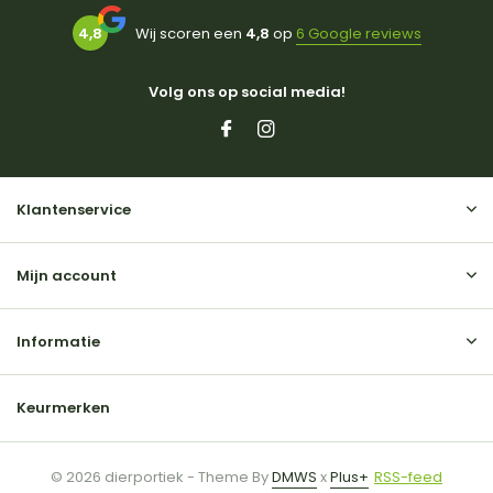
4,8
Wij scoren een
4,8
op
6 Google reviews
Volg ons op social media!
Klantenservice
Mijn account
Informatie
Keurmerken
© 2026 dierportiek - Theme By
DMWS
x
Plus+
RSS-feed