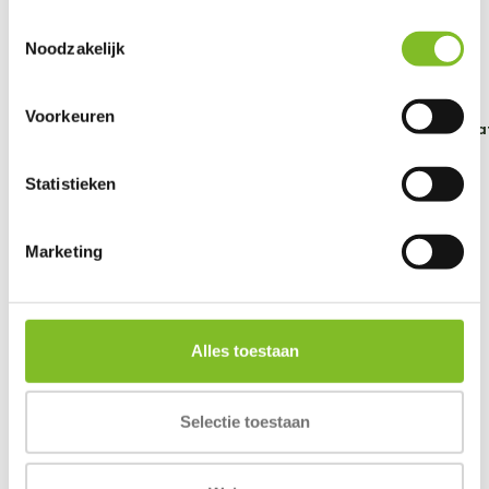
Gerelateerde producten
Toestemmingsselectie
Noodzakelijk
Voorkeuren
Scruffs Alpine Box
Scruffs Alpine Box
Scruffs Alpine Ca
Bed...
Bed...
Bed...
Statistieken
€44,99
€44,99
€34,99
Incl. btw
Incl. btw
Incl. btw
Marketing
Alles toestaan
Reviews
0
/
Based on 0 reviews
5
Selectie toestaan
Er zijn nog geen reviews geschreven over dit product..