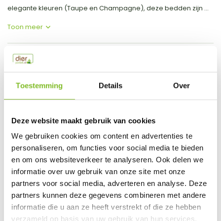
elegante kleuren (Taupe en Champagne), deze bedden zijn ...
Toon meer
Productspecificaties
SKU
8521
Toestemming
Details
Over
EAN
5060328829696
Deze website maakt gebruik van cookies
Vergelijk
Delen
We gebruiken cookies om content en advertenties te
personaliseren, om functies voor social media te bieden
Do you have a question about this product?
en om ons websiteverkeer te analyseren. Ook delen we
Our employee is happy to help you find the right product
informatie over uw gebruik van onze site met onze
partners voor social media, adverteren en analyse. Deze
Send mail
partners kunnen deze gegevens combineren met andere
informatie die u aan ze heeft verstrekt of die ze hebben
This product is available in the following variants:
verzameld op basis van uw gebruik van hun services.