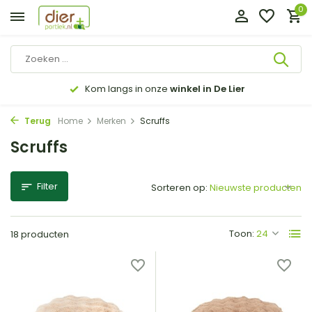
0
Kom langs in onze
winkel in De Lier
Terug
Home
Merken
Scruffs
Scruffs
Filter
Sorteren op:
Toon:
18 producten