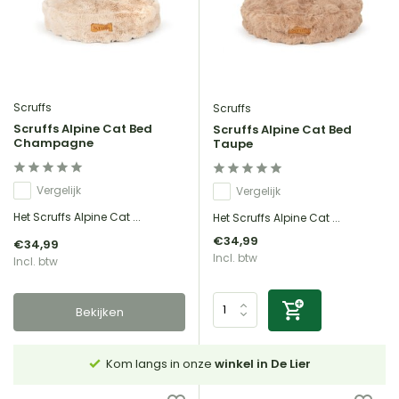
Scruffs
Scruffs
Scruffs Alpine Cat Bed
Scruffs Alpine Cat Bed
Champagne
Taupe
Vergelijk
Vergelijk
Het Scruffs Alpine Cat ...
Het Scruffs Alpine Cat ...
€34,99
€34,99
Incl. btw
Incl. btw
Bekijken
Lier
14 dagen
bedenktijd