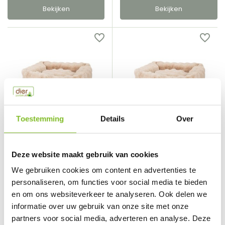
Bekijken
Bekijken
Toestemming
Details
Over
Scruffs
Scruffs
Scruffs Alpine Box Bed
Scruffs Alpine Box Bed
Champagne L
Champagne M
Deze website maakt gebruik van cookies
We gebruiken cookies om content en advertenties te
Vergelijk
Vergelijk
personaliseren, om functies voor social media te bieden
Het Scruffs Alpine Box ...
en om ons websiteverkeer te analyseren. Ook delen we
Het Scruffs Alpine Box ...
informatie over uw gebruik van onze site met onze
€64,99
€44,99
Incl. btw
Incl. btw
partners voor social media, adverteren en analyse. Deze