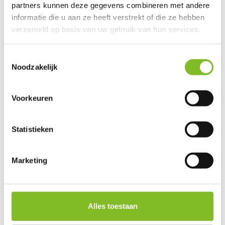
partners kunnen deze gegevens combineren met andere
informatie die u aan ze heeft verstrekt of die ze hebben
Bekijken
Bekijken
verzameld op basis van uw gebruik van hun services.
Toestemmingsselectie
Noodzakelijk
Voorkeuren
Statistieken
Scruffs
Scruffs
Harvard Parelgrijs Memory
Harvard Grafietgrijs
Marketing
Foam Orthopedisch Kussen
Memory Foam
Orthopedisch Kussen
Vergelijk
Vergelijk
Het Scruffs Harvard kus...
Alles toestaan
Het Scruffs Harvard kus...