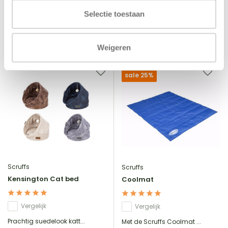
€71,95
€87,95
Incl. btw
Incl. btw
Selectie toestaan
Weigeren
sale 25%
Scruffs
Scruffs
Kensington Cat bed
Coolmat
Vergelijk
Vergelijk
Prachtig suedelook katt...
Met de Scruffs Coolmat ...