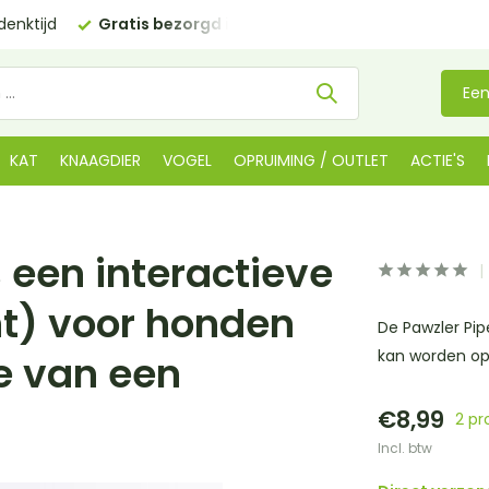
 €35 (BE €80,00)
Kom langs in onze
winkel in De Lier
Een
KAT
KNAAGDIER
VOGEL
OPRUIMING / OUTLET
ACTIE'S
s een interactieve
t) voor honden
De Pawzler Pip
kan worden op
e van een
€8,99
2 pr
Incl. btw