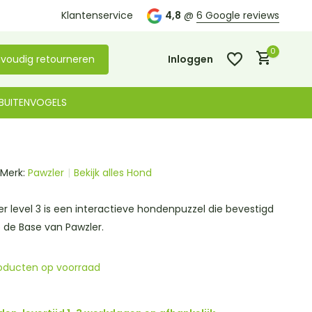
Klantenservice
4,8
@
6 Google reviews
0
voudig retourneren
Inloggen
BUITENVOGELS
Merk:
Pawzler
Bekijk alles Hond
Account aanmaken
Account aanmaken
er level 3 is een interactieve hondenpuzzel die bevestigd
 de Base van Pawzler.
oducten op voorraad