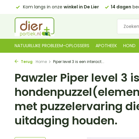
e Lier
14 dagen
bedenktijd
Gratis bezorgd in NL
vanaf
NATUURLIJKE PROBLEEM-OPLOSSERS
APOTHEEK
HOND
Terug
Home
Piper level 3 is een interact...
Pawzler Piper level 3 i
hondenpuzzel(elemen
met puzzelervaring di
uitdaging houden.