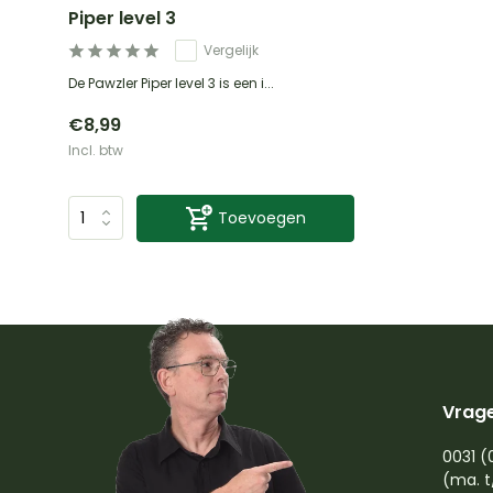
Piper level 3
Vergelijk
De Pawzler Piper level 3 is een i...
€8,99
Incl. btw
Toevoegen
Vrage
0031 (
(ma. t