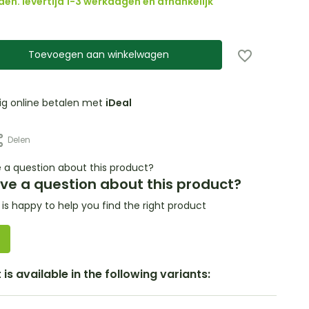
den. levertijd 1-3 werkdagen en afhankelijk
Toevoegen aan winkelwagen
lig online betalen met
iDeal
Delen
ve a question about this product?
s happy to help you find the right product
is available in the following variants: