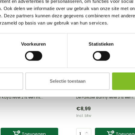
ent en advertenties te personaliseren, om functies voor social
. Ook delen we informatie over uw gebruik van onze site met on
e. Deze partners kunnen deze gegevens combineren met andere i
erzameld op basis van uw gebruik van hun services.
Voorkeuren
Statistieken
Pawzler
vel 2
Bunny level 3
Selectie toestaan
Vergelijk
Vergelijk
 Kaya level 2 is een int...
De Pawzler Bunny level 3 is een i..
€8,99
Incl. btw
Toevoegen
Toevoeg