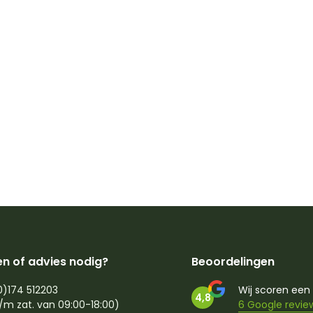
n of advies nodig?
Beoordelingen
0)174 512203
Wij scoren een
4,8
/m zat. van 09:00-18:00)
6 Google revie