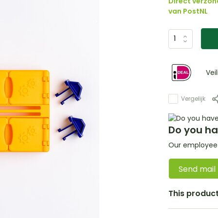
Direct verzon
van PostNL
Vei
Vergelijk
Do you ha
Our employee i
Send mail
This product 