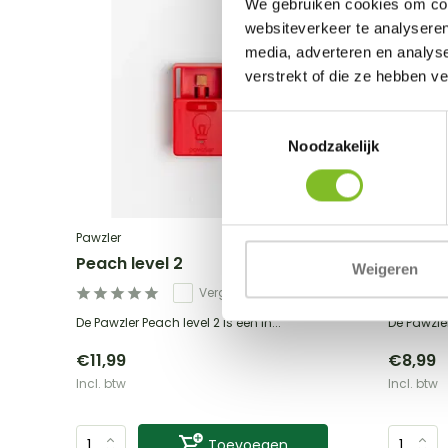
We gebruiken cookies om cont
websiteverkeer te analyseren
media, adverteren en analys
verstrekt of die ze hebben v
Toestemmingsselectie
Noodzakelijk
Pawzler
Pawzler
Peach level 2
Kaya le
Weigeren
Vergelijk
De Pawzler Peach level 2 is een in...
De Pawzler
€11,99
€8,99
Incl. btw
Incl. btw
Toevoegen