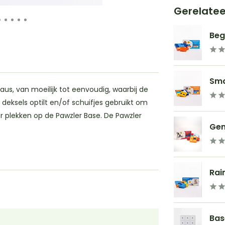
Gerelate
Beg
Sma
us, van moeilijk tot eenvoudig, waarbij de
deksels optilt en/of schuifjes gebruikt om
er plekken op de Pawzler Base. De Pawzler
Gen
Rai
Bas