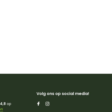
Volg ons op social media!
4,8
op
ws