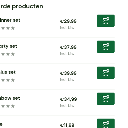
erde producten
inner set
€29,99
Incl. btw
rty set
€37,99
Incl. btw
ius set
€39,99
Incl. btw
nbow set
€34,99
Incl. btw
e
€11,99