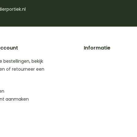
ierportiek.nl
account
Informatie
je bestellingen, bekijk
en of retourneer een
en
nt aanmaken