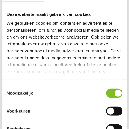
Gerelateerde producten
Deze website maakt gebruik van cookies
We gebruiken cookies om content en advertenties te
personaliseren, om functies voor social media te bieden
en om ons websiteverkeer te analyseren. Ook delen we
informatie over uw gebruik van onze site met onze
Beginner set
Smarty set
Genius set
partners voor social media, adverteren en analyse. Deze
partners kunnen deze gegevens combineren met andere
€29,99
€37,99
€39,99
informatie die u aan ze heeft verstrekt of die ze hebben
Incl. btw
Incl. btw
Incl. btw
verzameld op basis van uw gebruik van hun services.
Toestemmingsselectie
Noodzakelijk
Reviews
Voorkeuren
0
/
Based on 0 reviews
5
Er zijn nog geen reviews geschreven over dit product..
Statistieken