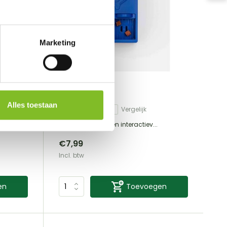
Marketing
Pawzler
Onix level 1
Alles toestaan
Vergelijk
De Onix level 1 is een interactiev...
€7,99
Incl. btw
en
Toevoegen