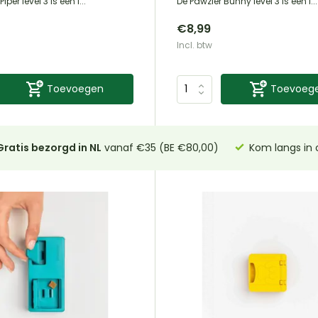
iper level 3 is een i...
De Pawzler Bunny level 3 is een i...
€8,99
Incl. btw
Toevoegen
Toevoeg
Gratis bezorgd in NL
vanaf €35 (BE €80,00)
Kom langs in