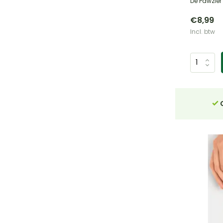
De Pawzler P
€8,99
Incl. btw