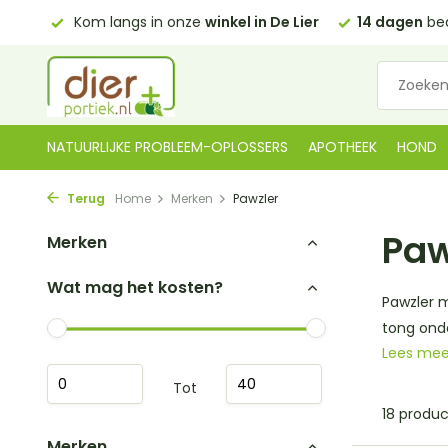
 Lier
14 dagen
bedenktijd
Gratis bezorgd in NL
vanaf 
NATUURLIJKE PROBLEEM-OPLOSSERS
APOTHEEK
HOND
Terug
Home
Merken
Pawzler
Paw
Merken
Wat mag het kosten?
Pawzler m
tong onde
Lees me
Tot
18 produ
Merken