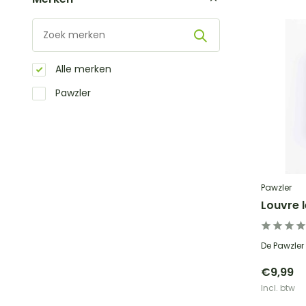
Alle merken
Pawzler
Pawzler
Louvre l
De Pawzler L
€9,99
Incl. btw