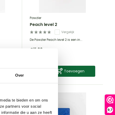
Pawzler
Peach level 2
Vergelijk
.
De Pawzler Peach level 2 is een in...
€11,99
Incl. btw
en
Toevoegen
Over
 media te bieden en om ons
ze partners voor social
9,7
nformatie die u aan ze heeft