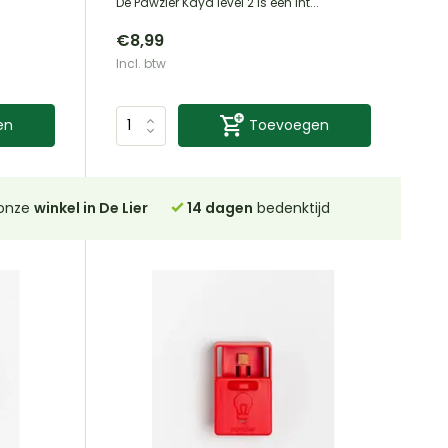
De Pawzler Kaya level 2 is een int...
€8,99
Incl. btw
en
Toevoegen
 onze
winkel in De Lier
14 dagen
bedenktijd