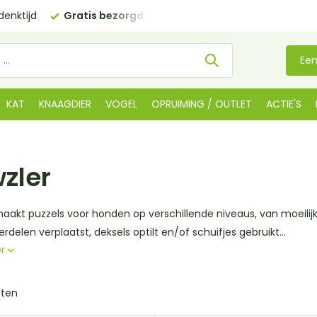
€35 (BE €80,00)
Kom langs in onze
winkel in De Lier
Een
KAT
KNAAGDIER
VOGEL
OPRUIMING / OUTLET
ACTIE'S
zler
aakt puzzels voor honden op verschillende niveaus, van moeilijk
rdelen verplaatst, deksels optilt en/of schuifjes gebruikt...
er
cten