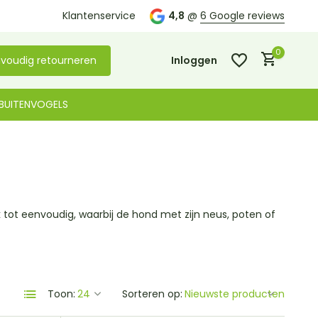
Klantenservice
4,8
@
6 Google reviews
0
voudig retourneren
Inloggen
BUITENVOGELS
Account aanmaken
Account aanmaken
 tot eenvoudig, waarbij de hond met zijn neus, poten of
Toon:
Sorteren op: