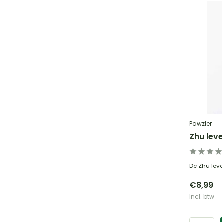
Pawzler
Zhu leve
De Zhu level
€8,99
Incl. btw