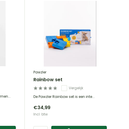
Pawzler
Rainbow set
Vergelijk
men...
De Pawzler Rainbow set is een inte...
€34,99
Incl. btw