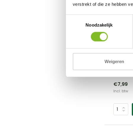
verstrekt of die ze hebben v
Toestemmingsselectie
Noodzakelijk
Pawzler
Oli level
Weigeren
De Oli level
€7,99
Incl. btw