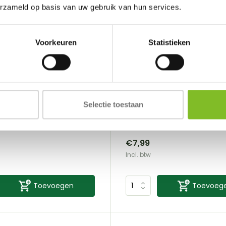
erzameld op basis van uw gebruik van hun services.
Voorkeuren
Statistieken
Pawzler
 1
Terra level 1
Selectie toestaan
Vergelijk
Vergelijk
 1 is een interactieve...
De Terra level 1 is een likmat die...
€7,99
Incl. btw
Toevoegen
Toevoeg