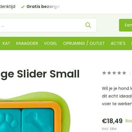
€35 (BE €80,00)
Kom langs in onze
winkel in De Lier
Een
KAT
KNAAGDIER
VOGEL
OPRUIMING / OUTLET
ACTIE'S
ge Slider Small
Wil je je hond
dit echt ideaa
voer te werken
€18,49
Ba
Incl. btw