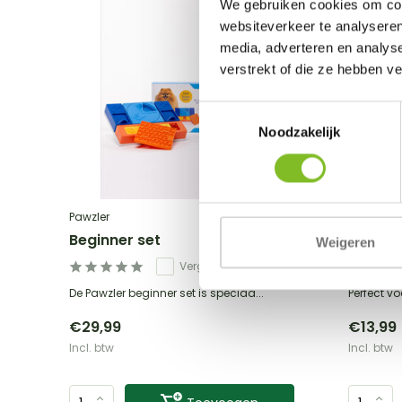
We gebruiken cookies om cont
websiteverkeer te analyseren
media, adverteren en analys
verstrekt of die ze hebben v
Toestemmingsselectie
Noodzakelijk
Pawzler
Nina Otto
Beginner set
Lick n'f
Weigeren
Vergelijk
De Pawzler beginner set is speciaa...
Perfect vo
€29,99
€13,99
Incl. btw
Incl. btw