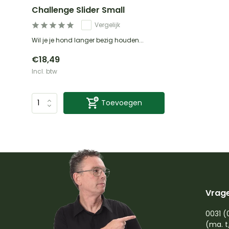
Challenge Slider Small
Vergelijk
Wil je je hond langer bezig houden...
€18,49
Incl. btw
Toevoegen
Vrage
0031 (
(ma. t