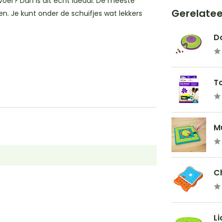
voer? Dan is dit echt ideaal. De meeste
Gerelate
n. Je kunt onder de schuifjes wat lekkers
Do
m
To
Mu
Ch
Li