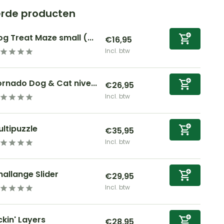
erde producten
g Treat Maze small (...
€16,95
Incl. btw
rnado Dog & Cat nive...
€26,95
Incl. btw
ltipuzzle
€35,95
Incl. btw
allange Slider
€29,95
Incl. btw
ckin' Layers
€28,95