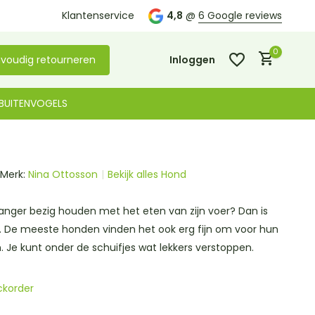
Klantenservice
4,8
@
6 Google reviews
0
voudig retourneren
Inloggen
BUITENVOGELS
Merk:
Nina Ottosson
Bekijk alles Hond
Account aanmaken
Account aanmaken
 langer bezig houden met het eten van zijn voer? Dan is
l. De meeste honden vinden het ook erg fijn om voor hun
. Je kunt onder de schuifjes wat lekkers verstoppen.
ckorder