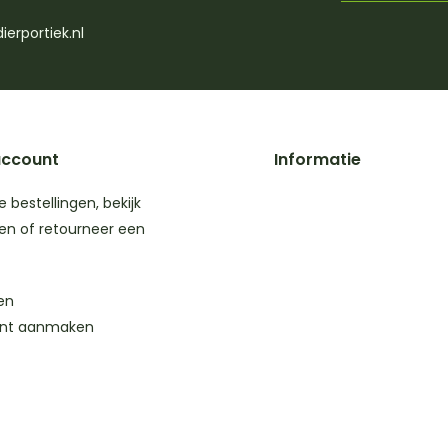
ierportiek.nl
account
Informatie
je bestellingen, bekijk
en of retourneer een
en
nt aanmaken