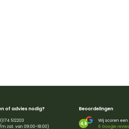
n of advies nodig?
Beoordelingen
0)174 512203
Wij scoren een
4,8
/m zat. van 09:00-18:00)
6 Google revie