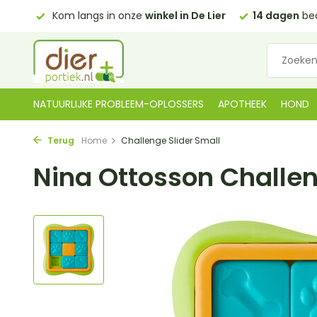
 Lier
14 dagen
bedenktijd
Gratis bezorgd in NL
vanaf 
NATUURLIJKE PROBLEEM-OPLOSSERS
APOTHEEK
HOND
Terug
Home
Challenge Slider Small
Nina Ottosson Challen