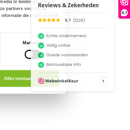
 media te bieden en om ons
ze partners voor social
9,7
nformatie die u aan ze heeft
Marketing
Alles toestaan