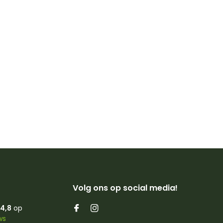
Volg ons op social media!
4,8
op
ws