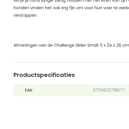
Wil je je hond langer bezig houden met het eten van zijn 
honden vinden het ook erg fijn om voor hun voer te werke
verstoppen.
Afmetingen van de Challenge Slider Small: 5 x 24 x 26 c
Productspecificaties
EAN
0700603718677