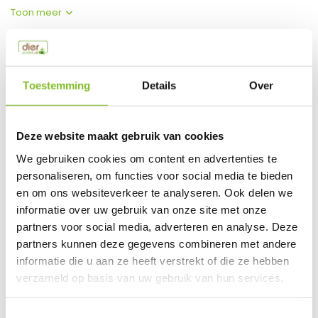
Toon meer
Productspecificaties
Toestemming
Details
Over
EAN
0035585530024
Vergelijk
Delen
Deze website maakt gebruik van cookies
We gebruiken cookies om content en advertenties te
Do you have a question about this product?
personaliseren, om functies voor social media te bieden
Our employee is happy to help you find the right product
en om ons websiteverkeer te analyseren. Ook delen we
informatie over uw gebruik van onze site met onze
Send mail
partners voor social media, adverteren en analyse. Deze
partners kunnen deze gegevens combineren met andere
This product is available in the following variants:
informatie die u aan ze heeft verstrekt of die ze hebben
verzameld op basis van uw gebruik van hun services.
Gerelateerde producten
Toestemmingsselectie