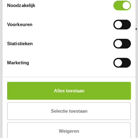
Noodzakelijk
Voorkeuren
Snuzzels mouse
Kat Luvs Lizard
Kat Luvs Mouse
Statistieken
€4,99
€7,99
€7,99
Incl. btw
Incl. btw
Incl. btw
Marketing
Alles toestaan
Reviews
0
/
Based on 0 reviews
5
Selectie toestaan
Er zijn nog geen reviews geschreven over dit product..
Weigeren
Schrijf je eigen review