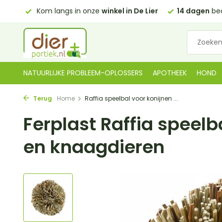
0,00)
Kom langs in onze
winkel in De Lier
14 dagen
bed
NATUURLIJKE PROBLEEM-OPLOSSERS
APOTHEEK
HOND
Terug
Home
Raffia speelbal voor konijnen ...
Ferplast Raffia speelb
en knaagdieren