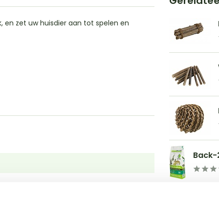
Gerelate
k, en zet uw huisdier aan tot spelen en
Back-2
Back-