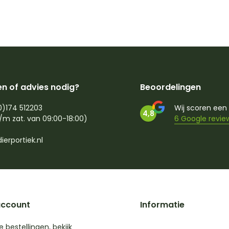
n of advies nodig?
Beoordelingen
0)174 512203
Wij scoren een
4,8
/m zat. van 09:00-18:00)
6 Google revie
ierportiek.nl
account
Informatie
je bestellingen, bekijk