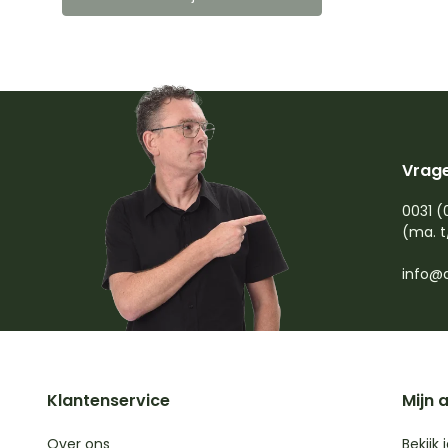
Vrage
0031 (
(ma. t
info@d
Klantenservice
Mijn 
Over ons
Bekijk 