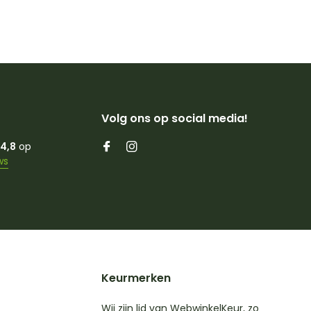
Volg ons op social media!
4,8
op
ws
Keurmerken
Wij zijn lid van WebwinkelKeur, zo