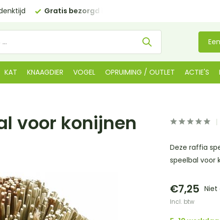
enktijd
Gratis bezorgd in NL
vanaf €35 (BE €80,00)
Een
KAT
KNAAGDIER
VOGEL
OPRUIMING / OUTLET
ACTIE'S
al voor konijnen
Deze raffia sp
speelbal voor 
€7,25
Niet
Incl. btw