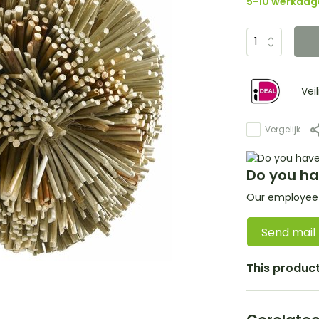
5-10 werkdag
Vei
Vergelijk
Do you ha
Our employee i
Send mail
This product 