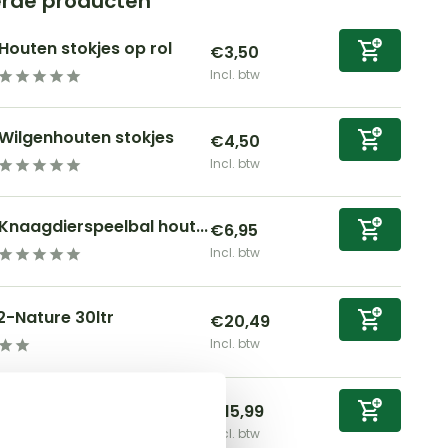
erde producten
Houten stokjes op rol
€3,50
Incl. btw
Wilgenhouten stokjes
€4,50
Incl. btw
Knaagdierspeelbal hout...
€6,95
Incl. btw
-Nature 30ltr
€20,49
Incl. btw
2-Nature 20ltr.
€15,99
Incl. btw