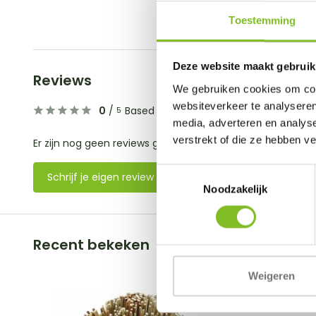
Toestemming
Deze website maakt gebruik
Reviews
We gebruiken cookies om cont
websiteverkeer te analyseren
0
/
Based on 0 reviews
5
media, adverteren en analys
verstrekt of die ze hebben v
Er zijn nog geen reviews geschreven over dit product..
Toestemmingsselectie
Schrijf je eigen review
Noodzakelijk
Recent bekeken
Weigeren