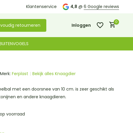
Kom langs in onze
Klantenservice
winkel in De Lier
4,8
@
6 Google reviews
0
voudig retourneren
Inloggen
BUITENVOGELS
Merk:
Ferplast
Bekijk alles Knaagdier
Account aanmaken
Account aanmaken
eelbal met een doorsnee van 10 cm. is zeer geschikt als
konijnen en andere knaagdieren.
 op voorraad