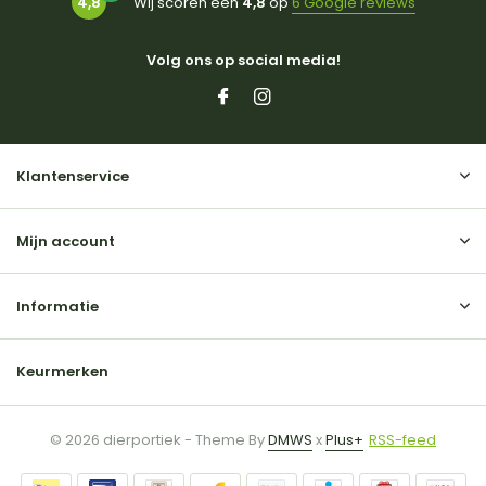
4,8
Wij scoren een
4,8
op
6 Google reviews
Volg ons op social media!
Klantenservice
Mijn account
Informatie
Keurmerken
© 2026 dierportiek - Theme By
DMWS
x
Plus+
RSS-feed