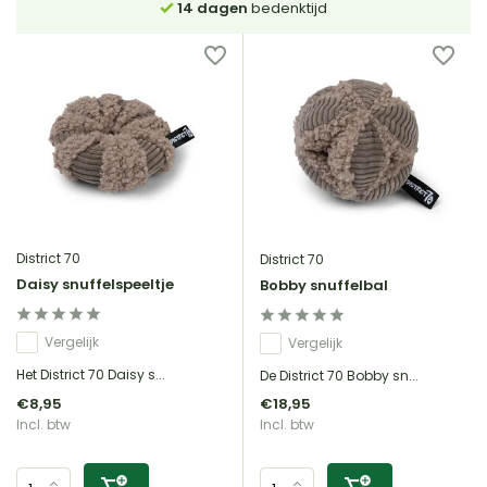
Gratis bezorgd in NL
vanaf €35 (BE €80,00)
District 70
District 70
Daisy snuffelspeeltje
Bobby snuffelbal
Vergelijk
Vergelijk
Het District 70 Daisy s...
De District 70 Bobby sn...
€8,95
€18,95
Incl. btw
Incl. btw