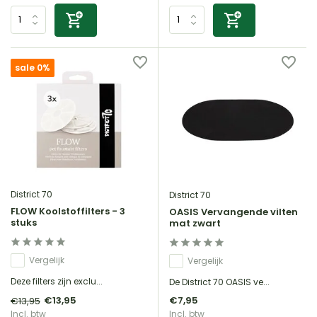
sale 0%
District 70
District 70
FLOW Koolstoffilters - 3
OASIS Vervangende vilten
stuks
mat zwart
Vergelijk
Vergelijk
Deze filters zijn exclu...
De District 70 OASIS ve...
€13,95
€7,95
€13,95
Incl. btw
Incl. btw