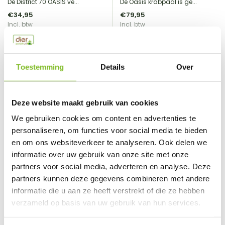
De District 70 OASIS ve...
De Oasis krabpaal is ge...
€34,95
€79,95
Incl. btw
Incl. btw
Toestemming
Details
Over
Deze website maakt gebruik van cookies
We gebruiken cookies om content en advertenties te
personaliseren, om functies voor social media te bieden
en om ons websiteverkeer te analyseren. Ook delen we
informatie over uw gebruik van onze site met onze
partners voor social media, adverteren en analyse. Deze
District 70
partners kunnen deze gegevens combineren met andere
District 70
OASIS Design stalen
OASIS Design stalen
informatie die u aan ze heeft verstrekt of die ze hebben
krabpaal met ligplaats
krabpaal met ligplaats wit
verzameld op basis van uw gebruik van hun services.
zwart 80 cm hoog
80 cm hoog