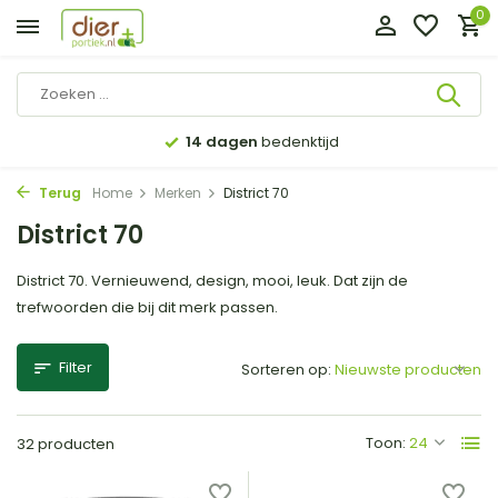
0
Gratis bezorgd in NL
vanaf €35 (BE €80,00)
Terug
Home
Merken
District 70
District 70
District 70. Vernieuwend, design, mooi, leuk. Dat zijn de
trefwoorden die bij dit merk passen.
Filter
Sorteren op:
Toon:
32 producten