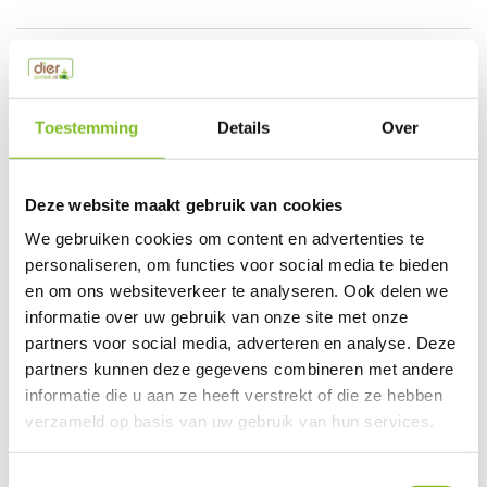
Productspecificaties
EAN
650922392259
Toestemming
Details
Over
Vergelijk
Delen
Deze website maakt gebruik van cookies
Do you have a question about this product?
We gebruiken cookies om content en advertenties te
Our employee is happy to help you find the right product
personaliseren, om functies voor social media te bieden
en om ons websiteverkeer te analyseren. Ook delen we
Send mail
informatie over uw gebruik van onze site met onze
partners voor social media, adverteren en analyse. Deze
This product is available in the following variants:
partners kunnen deze gegevens combineren met andere
informatie die u aan ze heeft verstrekt of die ze hebben
verzameld op basis van uw gebruik van hun services.
Gerelateerde producten
Toestemmingsselectie