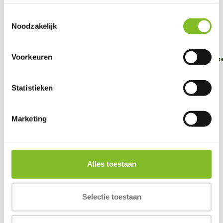
Gerelateerde producten
Toestemmingsselectie
Noodzakelijk
Voorkeuren
Sun Shower Jack
Web Master
Ultra Squeaker
Blue...
Harness
Ball
Statistieken
€8,49
€84,90
€79,90
Incl. btw
Incl. btw
Incl. btw
Marketing
Alles toestaan
Reviews
0
/
Based on 0 reviews
5
Selectie toestaan
Er zijn nog geen reviews geschreven over dit product..