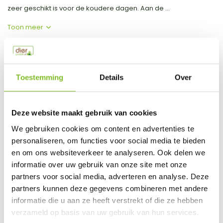
zeer geschikt is voor de koudere dagen. Aan de ...
Toon meer
Productspecificaties
Toestemming
Details
Over
EAN
748960175375
Vergelijk
Delen
Deze website maakt gebruik van cookies
We gebruiken cookies om content en advertenties te
Do you have a question about this product?
personaliseren, om functies voor social media te bieden
Our employee is happy to help you find the right product
en om ons websiteverkeer te analyseren. Ook delen we
informatie over uw gebruik van onze site met onze
Send mail
partners voor social media, adverteren en analyse. Deze
partners kunnen deze gegevens combineren met andere
This product is available in the following variants:
informatie die u aan ze heeft verstrekt of die ze hebben
verzameld op basis van uw gebruik van hun services.