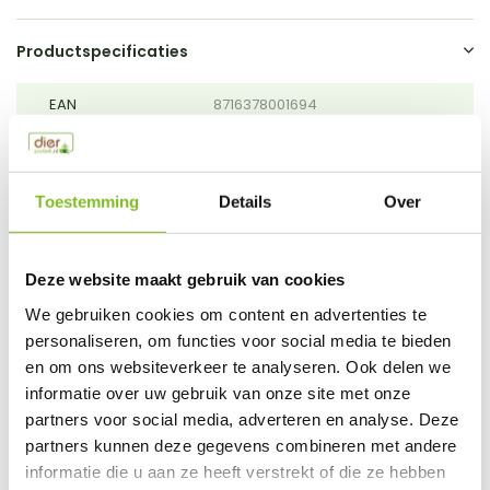
Productspecificaties
EAN
8716378001694
Vergelijk
Delen
Toestemming
Details
Over
Do you have a question about this product?
Our employee is happy to help you find the right product
Deze website maakt gebruik van cookies
Send mail
We gebruiken cookies om content en advertenties te
personaliseren, om functies voor social media te bieden
This product is available in the following variants:
en om ons websiteverkeer te analyseren. Ook delen we
informatie over uw gebruik van onze site met onze
partners voor social media, adverteren en analyse. Deze
Gerelateerde producten
partners kunnen deze gegevens combineren met andere
informatie die u aan ze heeft verstrekt of die ze hebben