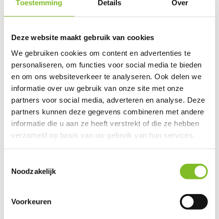
Toestemming
Details
Over
Puppy Brown Mutt
Puppy Brown and
Rust Mix
Deze website maakt gebruik van cookies
white
We gebruiken cookies om content en advertenties te
personaliseren, om functies voor social media te bieden
€39,95
€39,95
€25,99
en om ons websiteverkeer te analyseren. Ook delen we
Incl. btw
Incl. btw
Incl. btw
informatie over uw gebruik van onze site met onze
partners voor social media, adverteren en analyse. Deze
partners kunnen deze gegevens combineren met andere
informatie die u aan ze heeft verstrekt of die ze hebben
verzameld op basis van uw gebruik van hun services.
Reviews
Toestemmingsselectie
0
/
Based on 0 reviews
5
Noodzakelijk
Er zijn nog geen reviews geschreven over dit product..
Voorkeuren
Schrijf je eigen review