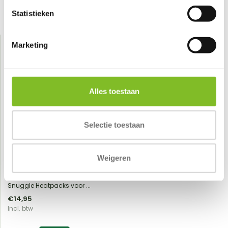
Statistieken
Gerelateerde producten
Marketing
Alles toestaan
Selectie toestaan
Snuggle
Heatpacks voor 24 uur
Weigeren
Vergelijk
Snuggle Heatpacks voor ...
€14,95
Incl. btw