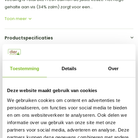
gehalte aan vis (34% zalm) zorgt voor een...
Toon meer
Productspecificaties
EAN
8718969671835
Vergelijk
Delen
Toestemming
Details
Over
Do you have a question about this product?
Deze website maakt gebruik van cookies
Our employee is happy to help you find the right product
We gebruiken cookies om content en advertenties te
personaliseren, om functies voor social media te bieden
Send mail
en om ons websiteverkeer te analyseren. Ook delen we
informatie over uw gebruik van onze site met onze
This product is available in the following variants:
partners voor social media, adverteren en analyse. Deze
partners kunnen deze gegevens combineren met andere