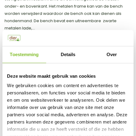
onder- en bovenkant. Het metalen frame kan van de bench
worden verwijderd waardoor de bench ook kan dienen als
hondenmand. De bench bevat een uitneembare zwarte
metalen lade,...
Toon meer
Toestemming
Details
Over
Productspecificaties
EAN
8712695209140
Deze website maakt gebruik van cookies
We gebruiken cookies om content en advertenties te
Vergelijk
Delen
personaliseren, om functies voor social media te bieden
en om ons websiteverkeer te analyseren. Ook delen we
Do you have a question about this product?
informatie over uw gebruik van onze site met onze
Our employee is happy to help you find the right product
partners voor social media, adverteren en analyse. Deze
partners kunnen deze gegevens combineren met andere
Send mail
informatie die u aan ze heeft verstrekt of die ze hebben