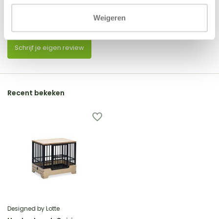
0
/
Based on 0 reviews
5
Weigeren
Er zijn nog geen reviews geschreven over dit product..
Schrijf je eigen review
Recent bekeken
Designed by Lotte