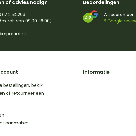
n of advies nodig?
Beoordelingen
0)174 512203
Wij scoren een
4,8
/m zat. van 09:00-18:00)
6 Google revie
ierportiek.nl
account
Informatie
je bestellingen, bekijk
en of retourneer een
en
nt aanmaken