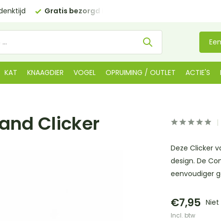
anaf €35 (BE €80,00)
Kom langs in onze
winkel in De Lier
Een
KAT
KNAAGDIER
VOGEL
OPRUIMING / OUTLET
ACTIE'S
nd Clicker
Deze Clicker v
design. De Co
eenvoudiger ge
€7,95
Niet
Incl. btw