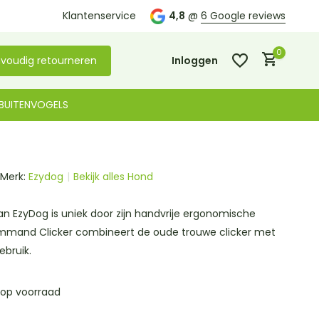
Klantenservice
4,8
@
6 Google reviews
0
voudig retourneren
Inloggen
BUITENVOGELS
Merk:
Ezydog
Bekijk alles Hond
Account aanmaken
Account aanmaken
an EzyDog is uniek door zijn handvrije ergonomische
mmand Clicker combineert de oude trouwe clicker met
bruik.
 op voorraad