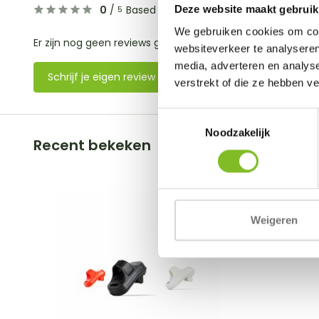
0
/
Based on 0 reviews
Deze website maakt gebruik
5
We gebruiken cookies om cont
Er zijn nog geen reviews geschreven over dit product..
websiteverkeer te analyseren
media, adverteren en analys
Schrijf je eigen review
verstrekt of die ze hebben v
Toestemmingsselectie
Noodzakelijk
Recent bekeken
Weigeren