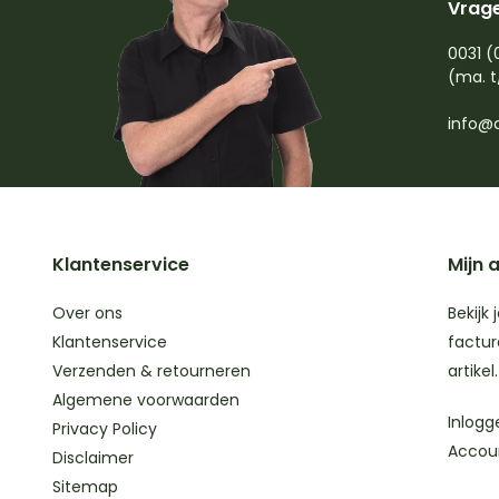
Vrage
0031 (
(ma. t
info@d
Klantenservice
Mijn 
Over ons
Bekijk 
Klantenservice
factur
Verzenden & retourneren
artikel.
Algemene voorwaarden
Inlogg
Privacy Policy
Accou
Disclaimer
Sitemap