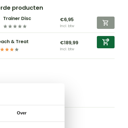
erde producten
Trainer Disc
€6,95
Incl. btw
each & Treat
€189,99
Incl. btw
Over