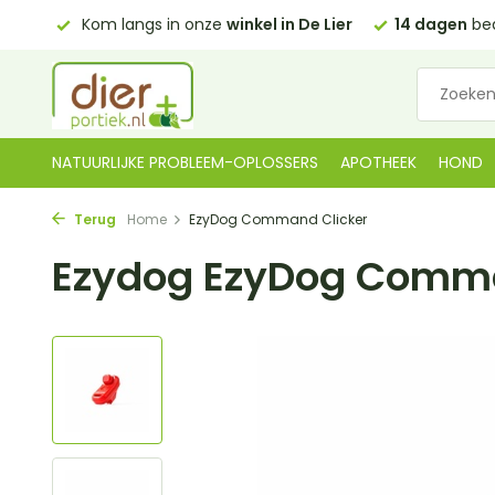
in De Lier
14 dagen
bedenktijd
Gratis bezorgd in NL
v
NATUURLIJKE PROBLEEM-OPLOSSERS
APOTHEEK
HOND
Terug
Home
EzyDog Command Clicker
Ezydog EzyDog Comma