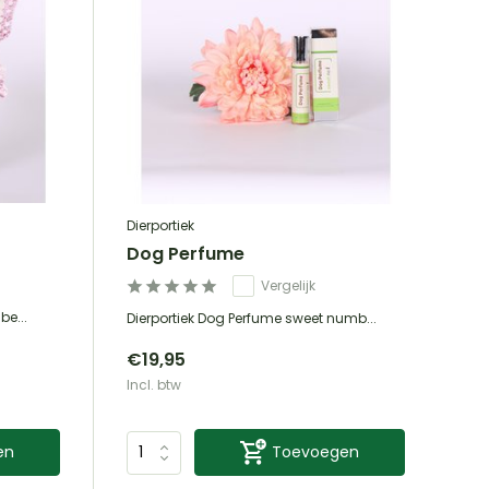
Dierportiek
Dog Perfume
Vergelijk
be...
Dierportiek Dog Perfume sweet numb...
€19,95
Incl. btw
en
Toevoegen