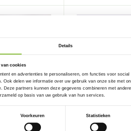
Details
 van cookies
ent en advertenties te personaliseren, om functies voor social
. Ook delen we informatie over uw gebruik van onze site met on
Dierportiek
e. Deze partners kunnen deze gegevens combineren met andere i
oosje Songül
Berkenblok
erzameld op basis van uw gebruik van hun services.
Vergelijk
Vergelijk
 gedenkdoosje is een mo...
Dit berkenblok is zeer geschikt om
Voorkeuren
Statistieken
€7,99
Incl. btw