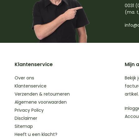
0031 (
(ma. t
info@d
Klantenservice
Mijn 
Over ons
Bekijk 
Klantenservice
factur
Verzenden & retourneren
artikel.
Algemene voorwaarden
Inlogg
Privacy Policy
Accou
Disclaimer
Sitemap
Heeft u een klacht?