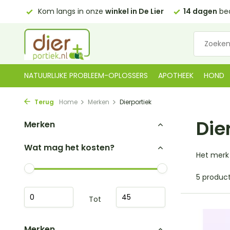
0,00)
Kom langs in onze
winkel in De Lier
14 dagen
bed
NATUURLIJKE PROBLEEM-OPLOSSERS
APOTHEEK
HOND
Terug
Home
Merken
Dierportiek
Die
Merken
Wat mag het kosten?
Het merk 
5 produc
Tot
Merken