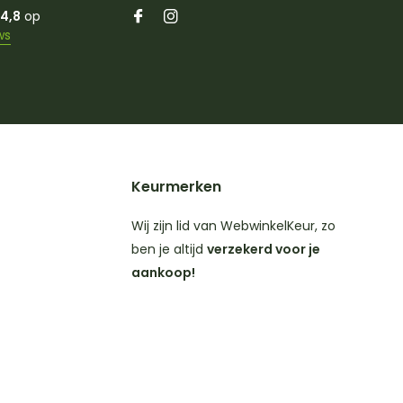
4,8
op
ws
Keurmerken
Wij zijn lid van WebwinkelKeur, zo
ben je altijd
verzekerd voor je
aankoop!