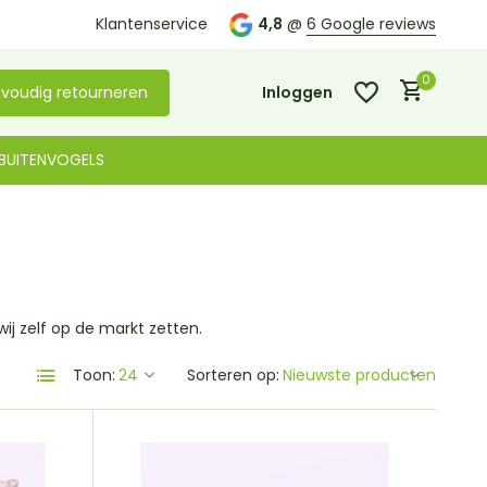
Kom langs in onze
Klantenservice
winkel in De Lier
4,8
@
6 Google reviews
0
voudig retourneren
Inloggen
BUITENVOGELS
Account aanmaken
Account aanmaken
wij zelf op de markt zetten.
Toon:
Sorteren op: