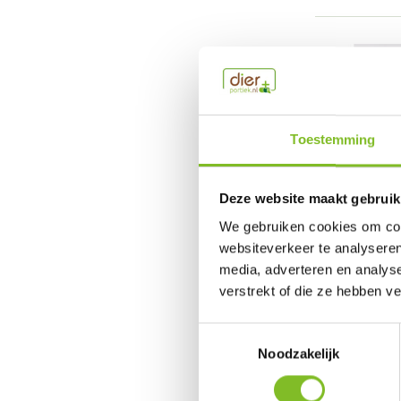
Toestemming
Deze website maakt gebruik
We gebruiken cookies om cont
websiteverkeer te analyseren
Dierportiek
media, adverteren en analys
Gedenkd
verstrekt of die ze hebben v
Toestemmingsselectie
Het Songül
Noodzakelijk
€44,99
Incl. btw