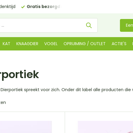
enktijd
Gratis bezorgd in NL
vanaf €35 (BE €80,00)
Een
KAT
KNAAGDIER
VOGEL
OPRUIMING / OUTLET
ACTIE'S
rportiek
Dierportiek spreekt voor zich. Onder dit label alle producten die 
ten