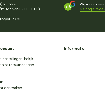
0)174 512203
Wij scoren een
4,8
/m zat. van 09:00-18:00)
6 Google revie
ierportiek.nl
account
Informatie
je bestellingen, bekijk
en of retourneer een
en
nt aanmaken