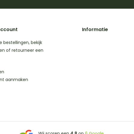
account
Informatie
je bestellingen, bekijk
en of retourneer een
en
nt aanmaken
Wij scoren een
4,8
op
6 Google