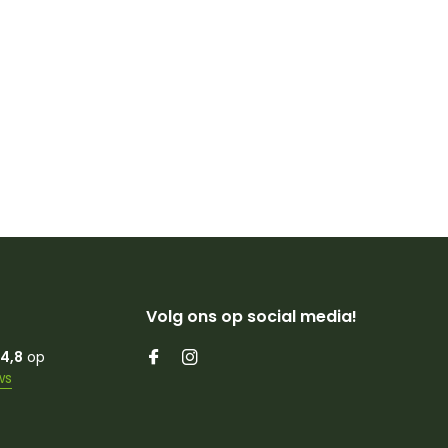
Volg ons op social media!
4,8
op
ws