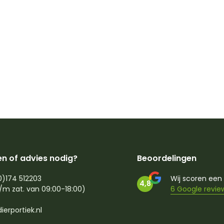
n of advies nodig?
Beoordelingen
0)174 512203
Wij scoren een
4,8
/m zat. van 09:00-18:00)
6 Google revie
ierportiek.nl