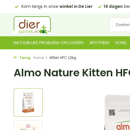
0,00)
Kom langs in onze
winkel in De Lier
14 dagen
bed
NATUURLIJKE PROBLEEM-OPLOSSERS
APOTHEEK
HOND
Terug
Home
Kitten HFC 1,2kg
Almo Nature Kitten HF