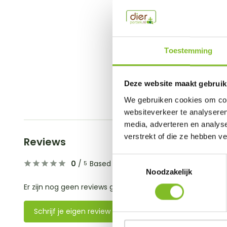
Toestemming
Deze website maakt gebruik
We gebruiken cookies om cont
websiteverkeer te analyseren
media, adverteren en analys
verstrekt of die ze hebben v
Reviews
Toestemmingsselectie
0
/
Based on 0 reviews
5
Noodzakelijk
Er zijn nog geen reviews geschreven over dit product..
Schrijf je eigen review