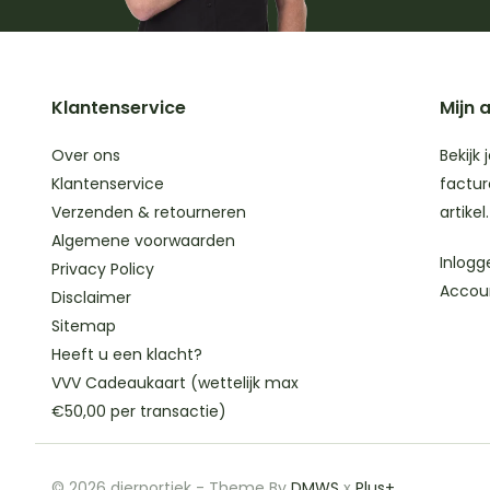
Klantenservice
Mijn 
Over ons
Bekijk 
Klantenservice
factur
Verzenden & retourneren
artikel.
Algemene voorwaarden
Inlogg
Privacy Policy
Accou
Disclaimer
Sitemap
Heeft u een klacht?
VVV Cadeaukaart (wettelijk max
€50,00 per transactie)
© 2026 dierportiek - Theme By
DMWS
x
Plus+