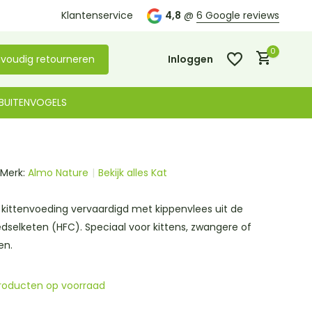
Kom langs in onze
Klantenservice
winkel in De Lier
4,8
@
6 Google reviews
0
voudig retourneren
Inloggen
BUITENVOGELS
Merk:
Almo Nature
Bekijk alles Kat
Account aanmaken
Account aanmaken
kittenvoeding vervaardigd met kippenvlees uit de
dselketen (HFC). Speciaal voor kittens, zwangere of
en.
roducten op voorraad