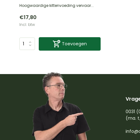
Hoogwaardige kittenvoeding vervaar...
€17,80
Incl. btw
Toevoegen
Vrage
0031 (
(ma. t
info@d