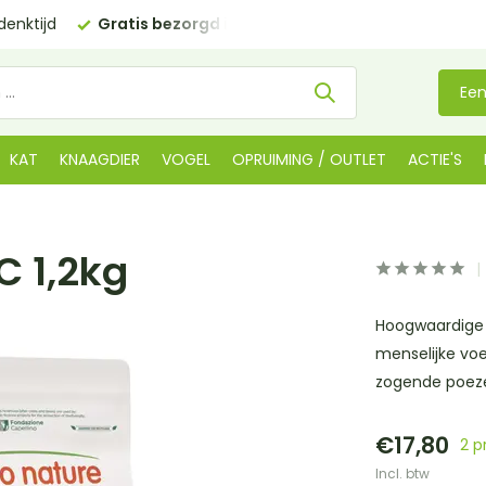
enktijd
Gratis bezorgd in NL
vanaf €35 (BE €80,00)
Een
KAT
KNAAGDIER
VOGEL
OPRUIMING / OUTLET
ACTIE'S
C 1,2kg
Hoogwaardige 
menselijke voe
zogende poez
€17,80
2 p
Incl. btw