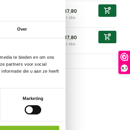
erilised Cat HFC met...
€17,80
Incl. btw
Over
erilised Cat HFC met...
€17,80
Incl. btw
 media te bieden en om ons
ze partners voor social
9,7
nformatie die u aan ze heeft
Marketing