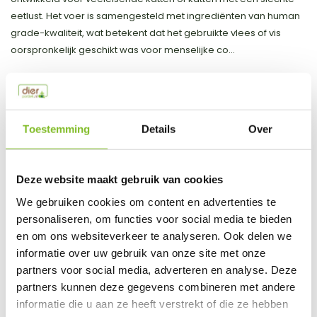
eetlust. Het voer is samengesteld met ingrediënten van human
grade-kwaliteit, wat betekent dat het gebruikte vlees of vis
oorspronkelijk geschikt was voor menselijke co...
Toon meer
Productspecificaties
Toestemming
Details
Over
EAN
8001154000368
Deze website maakt gebruik van cookies
Vergelijk
Delen
We gebruiken cookies om content en advertenties te
personaliseren, om functies voor social media te bieden
Do you have a question about this product?
en om ons websiteverkeer te analyseren. Ook delen we
Our employee is happy to help you find the right product
informatie over uw gebruik van onze site met onze
partners voor social media, adverteren en analyse. Deze
Send mail
partners kunnen deze gegevens combineren met andere
informatie die u aan ze heeft verstrekt of die ze hebben