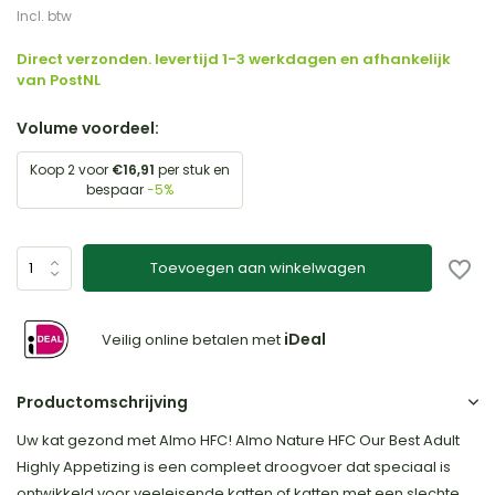
Incl. btw
Direct verzonden. levertijd 1-3 werkdagen en afhankelijk
van PostNL
Volume voordeel:
Koop 2 voor
€16,91
per stuk en
bespaar
-5%
Toevoegen aan winkelwagen
iDeal
Veilig online betalen met
Productomschrijving
Uw kat gezond met Almo HFC! Almo Nature HFC Our Best Adult
Highly Appetizing is een compleet droogvoer dat speciaal is
ontwikkeld voor veeleisende katten of katten met een slechte