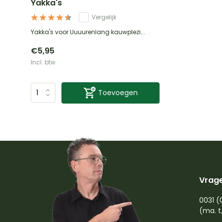
Yakka's
Vergelijk
Yakka's voor Uuuurenlang kauwplezi...
€5,95
Incl. btw
Toevoegen
Vrage
0031 (
(ma. t