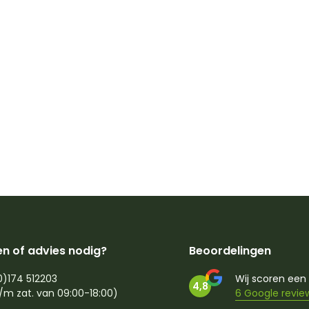
n of advies nodig?
Beoordelingen
0)174 512203
Wij scoren een
4,8
/m zat. van 09:00-18:00)
6 Google revie