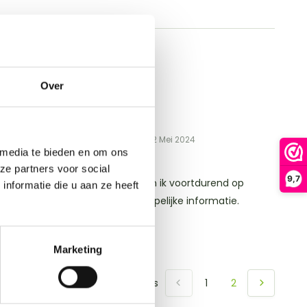
Over
5
/
5
post door:
Chantal Vermeersch
op 22 Mei 2024
 media te bieden en om ons
ze partners voor social
9,7
s hondengedragsdeskundige ben ik voortdurend op
nformatie die u aan ze heeft
ek naar de recente wetenschappelijke informatie.
jn abonnees hebbe...
ees meer
Marketing
Toon
1
-
3
van
6
reacties
1
2