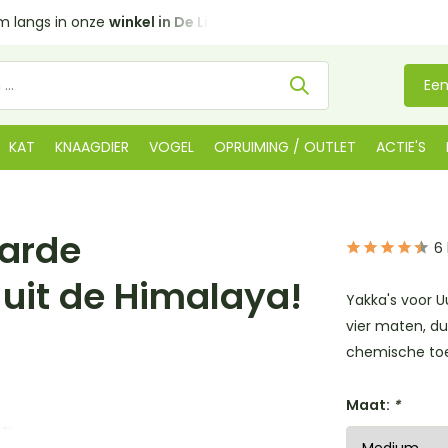
enktijd
Gratis bezorgd in NL
vanaf €35 (BE €80,00)
Een
KAT
KNAAGDIER
VOGEL
OPRUIMING / OUTLET
ACTIE'S
harde
6
 uit de Himalaya!
Yakka's voor U
vier maten, du
chemische toe
Maat:
*