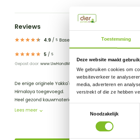
Reviews
Toestemming
4.9
/
Based on 6 reviews
5
5
/
5
Deze website maakt gebruik
Gepost door:
www.UwHondMijnVriend.be
op 7 Maart 2025
We gebruiken cookies om cont
websiteverkeer te analyseren
De enige originele Yakka's met het labelkaartje van de
media, adverteren en analys
Himalaya toegevoegd.
verstrekt of die ze hebben v
Heel gezond kauwmateriaal waar elke hond ge...
Toestemmingsselectie
Lees meer
Noodzakelijk