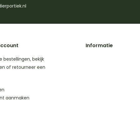
ierportiek.nl
account
Informatie
je bestellingen, bekijk
en of retourneer een
en
nt aanmaken