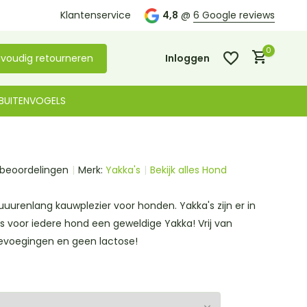
Kom langs in onze
Klantenservice
winkel in De Lier
4,8
@
6 Google reviews
0
voudig retourneren
Inloggen
BUITENVOGELS
 beoordelingen
Merk:
Yakka's
Bekijk alles Hond
Account aanmaken
Account aanmaken
uuurenlang kauwplezier voor honden. Yakka's zijn er in
s voor iedere hond een geweldige Yakka! Vrij van
voegingen en geen lactose!