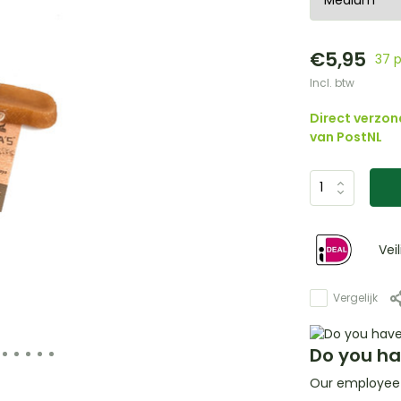
€5,95
37 
Incl. btw
Direct verzon
van PostNL
Vei
Vergelijk
Do you ha
Our employee i