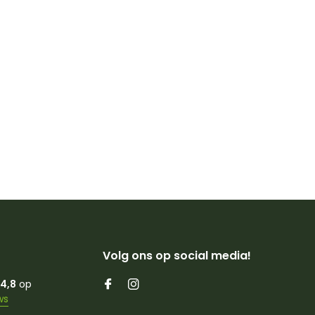
Volg ons op social media!
4,8
op
ws