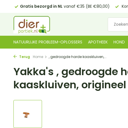
0,00)
Kom langs in onze
winkel in De Lier
14 dagen
bed
NATUURLIJKE PROBLEEM-OPLOSSERS
APOTHEEK
HOND
Terug
Home
, gedroogde harde kaaskluiven,...
Yakka's , gedroogde 
kaaskluiven, origineel