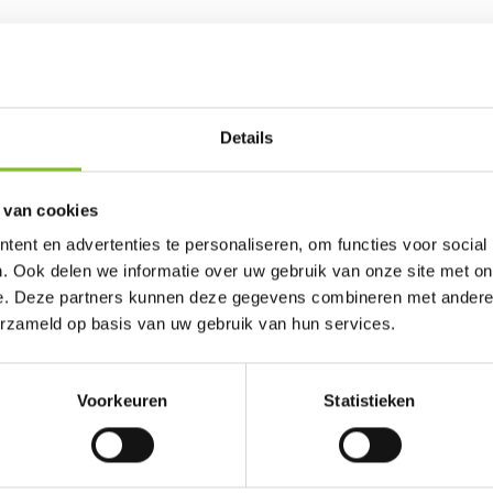
Details
5
/
5
 van cookies
Gepost door:
Balou Nijgh
op 14 Januari 2025
Ge
ent en advertenties te personaliseren, om functies voor social
. Ook delen we informatie over uw gebruik van onze site met on
Er is enorm veel rommel in “Yamas” land. Zonder enige
Al
e. Deze partners kunnen deze gegevens combineren met andere i
twijfel zijn deze de beste. Geven amper rommel, zijn
zo
erzameld op basis van uw gebruik van hun services.
harder dus do...
Mi
Lees meer
L
Voorkeuren
Statistieken