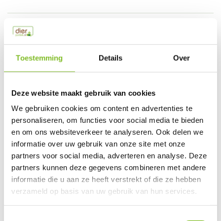
Productspecificaties
EAN
650922391351
Toestemming
Details
Over
Vergelijk
Delen
Deze website maakt gebruik van cookies
Do you have a question about this product?
We gebruiken cookies om content en advertenties te
Our employee is happy to help you find the right product
personaliseren, om functies voor social media te bieden
en om ons websiteverkeer te analyseren. Ook delen we
Send mail
informatie over uw gebruik van onze site met onze
partners voor social media, adverteren en analyse. Deze
This product is available in the following variants:
partners kunnen deze gegevens combineren met andere
informatie die u aan ze heeft verstrekt of die ze hebben
verzameld op basis van uw gebruik van hun services.
Gerelateerde producten
Toestemmingsselectie