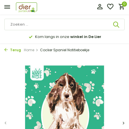
0
n De Lier
14 dagen
bedenktijd
Terug
Home
Cocker Spaniel Notitieboekje