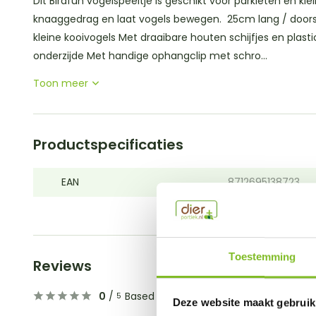
Dit Birdfun vogelspeeltje is geschikt voor parkieten en kle
knaaggedrag en laat vogels bewegen. 25cm lang / door
kleine kooivogels Met draaibare houten schijfjes en plasti
onderzijde Met handige ophangclip met schro...
Toon meer
Productspecificaties
EAN
8712695138723
Toestemming
Reviews
0
/
Based on 0 reviews
5
Deze website maakt gebruik