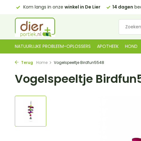
0,00)
Kom langs in onze
winkel in De Lier
14 dagen
bed
NATUURLIJKE PROBLEEM-OPLOSSERS
APOTHEEK
HOND
Terug
Home
Vogelspeeltje Birdfun5548
Vogelspeeltje Birdfu