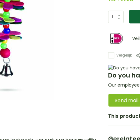
Vei
Vergelijk
Do you ha
Our employee i
Send mail
This product 
Gerelate