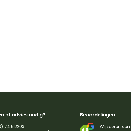
n of advies nodig?
Beoordelingen
0)174 512203
Wij scoren een
4,8