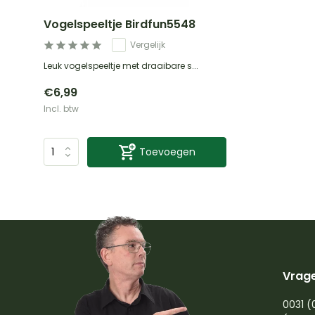
Vogelspeeltje Birdfun5548
Vergelijk
Leuk vogelspeeltje met draaibare s...
€6,99
Incl. btw
Toevoegen
Vrage
0031 (