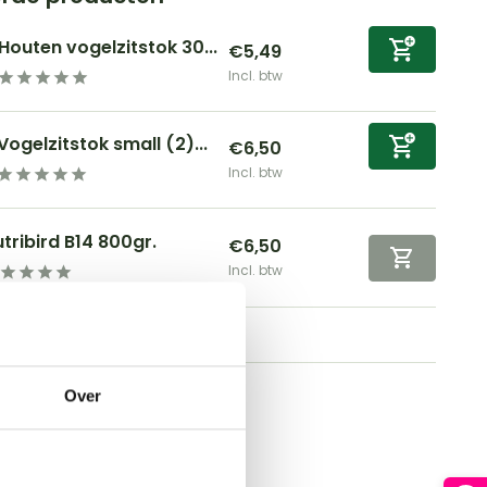
Houten vogelzitstok 30...
€5,49
Incl. btw
Vogelzitstok small (2)...
€6,50
Incl. btw
tribird B14 800gr.
€6,50
Incl. btw
Over