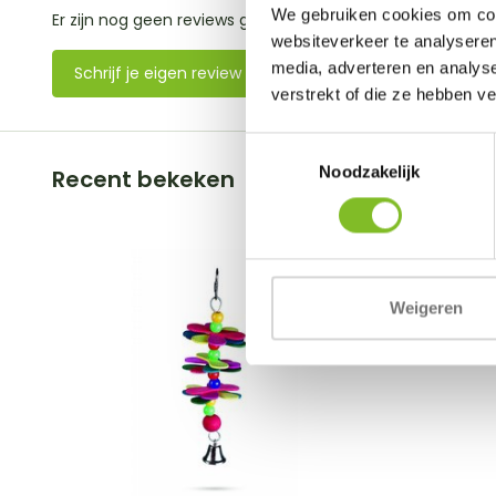
We gebruiken cookies om cont
Er zijn nog geen reviews geschreven over dit product..
websiteverkeer te analyseren
media, adverteren en analys
Schrijf je eigen review
verstrekt of die ze hebben v
Toestemmingsselectie
Noodzakelijk
Recent bekeken
Weigeren