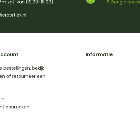
/m zat. van 09:00-18:00)
6 Google revie
ierportiek.nl
account
Informatie
je bestellingen, bekijk
en of retourneer een
en
nt aanmaken