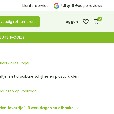
Kom langs in onze
Klantenservice
winkel in De Lier
4,8
@
6 Google reviews
0
voudig retourneren
Inloggen
BUITENVOGELS
Bekijk alles Vogel
Account aanmaken
Account aanmaken
tje met draaibare schijfjes en plastic kralen.
oducten op voorraad
den. levertijd 1-3 werkdagen en afhankelijk