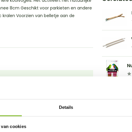
inere kooivogels. Het activeert het natuurlijke
snee 8cm Geschikt voor parkieten en andere
c kralen Voorzien van belletje aan de
Nu
Details
 van cookies