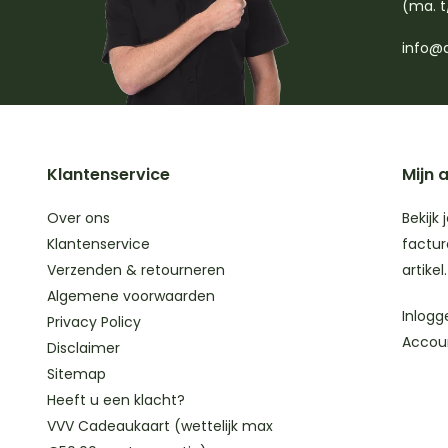
(ma. t
info@d
Klantenservice
Mijn 
Over ons
Bekijk 
Klantenservice
factur
Verzenden & retourneren
artikel.
Algemene voorwaarden
Inlogg
Privacy Policy
Accou
Disclaimer
Sitemap
Heeft u een klacht?
VVV Cadeaukaart (wettelijk max