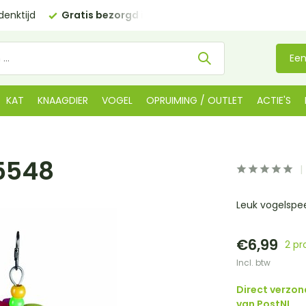
enktijd
Gratis bezorgd in NL
vanaf €35 (BE €80,00)
Een
KAT
KNAAGDIER
VOGEL
OPRUIMING / OUTLET
ACTIE'S
n5548
Leuk vogelspeel
€6,99
2 pr
Incl. btw
Direct verzon
van PostNL