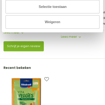
Selectie toestaan
Jong hondje moest even wennen,
Gezond en hond vind het lek
maar vindt ze nu heerlijk.
Onze hond mag na alvleeskl
Weigeren
ontsteking geen vet meer. D
...
snack is een goede uitkom...
Lees meer
Lees meer
Schrijf je eigen review
Recent bekeken