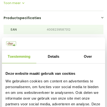
Toon meer
Productspecificaties
EAN
4008239587312
Vergelijk
Delen
Do you have a question about this product?
Toestemming
Details
Over
Our employee is happy to help you find the right product
Send mail
Deze website maakt gebruik van cookies
We gebruiken cookies om content en advertenties te
This product is available in the following variants:
personaliseren, om functies voor social media te bieden
en om ons websiteverkeer te analyseren. Ook delen we
informatie over uw gebruik van onze site met onze
Gerelateerde producten
partners voor social media, adverteren en analyse. Deze