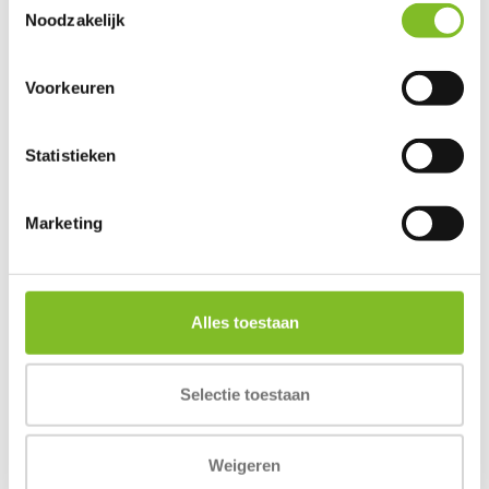
Noodzakelijk
Voorkeuren
Duck Slices
Statistieken
€3,40
Incl. btw
Marketing
Alles toestaan
Reviews
0
/
Based on 0 reviews
5
Selectie toestaan
Er zijn nog geen reviews geschreven over dit product..
Weigeren
Schrijf je eigen review