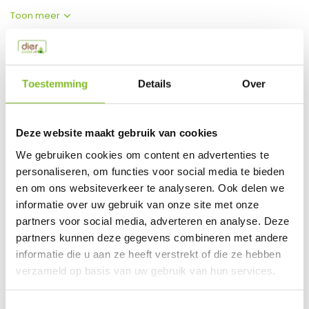
Toon meer
Productspecificaties
Toestemming
Details
Over
EAN
8718692582330
Vergelijk
Delen
Deze website maakt gebruik van cookies
We gebruiken cookies om content en advertenties te
Do you have a question about this product?
personaliseren, om functies voor social media te bieden
Our employee is happy to help you find the right product
en om ons websiteverkeer te analyseren. Ook delen we
informatie over uw gebruik van onze site met onze
Send mail
partners voor social media, adverteren en analyse. Deze
partners kunnen deze gegevens combineren met andere
This product is available in the following variants:
informatie die u aan ze heeft verstrekt of die ze hebben
verzameld op basis van uw gebruik van hun services.
Gerelateerde producten
Toestemmingsselectie