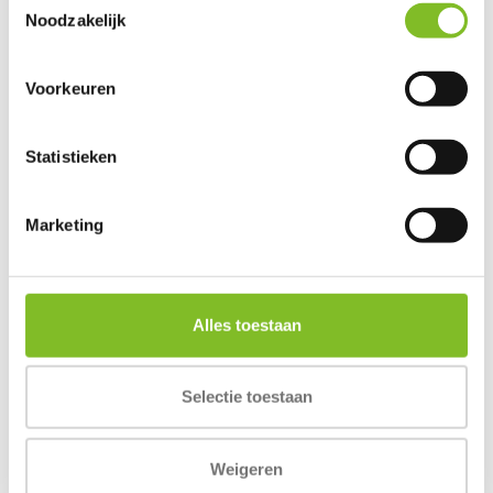
Noodzakelijk
Freestyle jachtlijn
Voorkeuren
Duck Slices
Statistieken
€3,40
€21,95
Incl. btw
Incl. btw
Marketing
Alles toestaan
Reviews
0
/
Based on 0 reviews
5
Selectie toestaan
Er zijn nog geen reviews geschreven over dit product..
Weigeren
Schrijf je eigen review