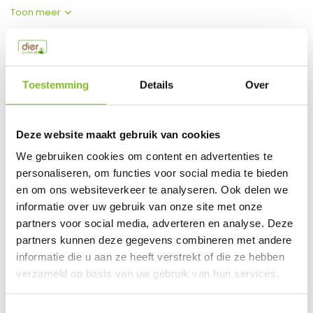
Toon meer
Productspecificaties
Toestemming
Details
Over
EAN
8718692582316
Vergelijk
Delen
Deze website maakt gebruik van cookies
We gebruiken cookies om content en advertenties te
Do you have a question about this product?
personaliseren, om functies voor social media te bieden
Our employee is happy to help you find the right product
en om ons websiteverkeer te analyseren. Ook delen we
informatie over uw gebruik van onze site met onze
Send mail
partners voor social media, adverteren en analyse. Deze
partners kunnen deze gegevens combineren met andere
This product is available in the following variants:
informatie die u aan ze heeft verstrekt of die ze hebben
verzameld op basis van uw gebruik van hun services.
Gerelateerde producten
Toestemmingsselectie