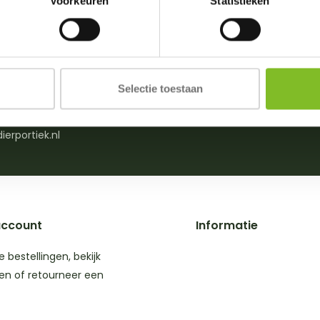
Voorkeuren
Statistieken
n of advies nodig?
Beoordelingen
Selectie toestaan
0)174 512203
Wij scoren een
4,8
/m zat. van 09:00-18:00)
6 Google revie
ierportiek.nl
account
Informatie
je bestellingen, bekijk
en of retourneer een