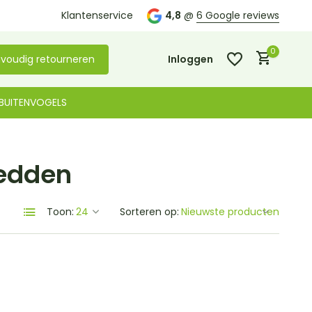
Kom langs in onze
Klantenservice
winkel in De Lier
4,8
@
6 Google reviews
0
voudig retourneren
Inloggen
BUITENVOGELS
bedden
Account aanmaken
Account aanmaken
Toon:
Sorteren op: