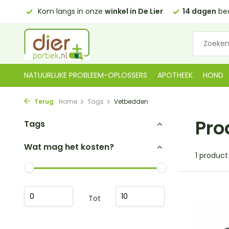
0,00)
Kom langs in onze
winkel in De Lier
14 dagen
bed
NATUURLIJKE PROBLEEM-OPLOSSERS
APOTHEEK
HOND
Terug
Home
Tags
Vetbedden
Pro
Tags
Wat mag het kosten?
1 product
Tot