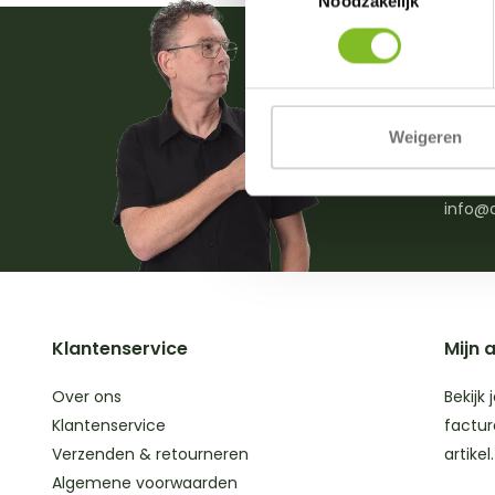
Noodzakelijk
Vrage
Weigeren
0031 (
(ma. t
info@d
Klantenservice
Mijn 
Over ons
Bekijk 
Klantenservice
factur
Verzenden & retourneren
artikel.
Algemene voorwaarden