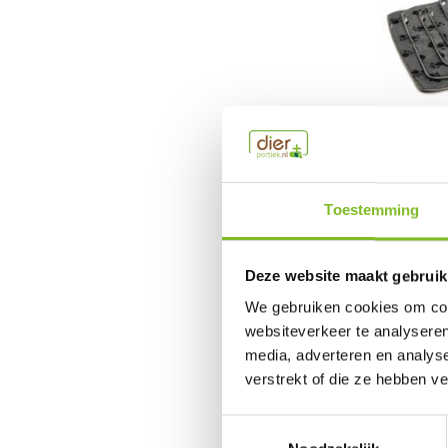
Vetbed
Toestemming
Vetbedden z
€6,95
Deze website maakt gebruik
Incl. btw
We gebruiken cookies om cont
websiteverkeer te analyseren
media, adverteren en analys
verstrekt of die ze hebben v
Toestemmingsselectie