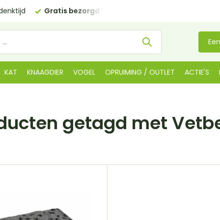
enktijd
Gratis bezorgd in NL
vanaf €35 (BE €80,00)
Een
KAT
KNAAGDIER
VOGEL
OPRUIMING / OUTLET
ACTIE'S
ducten getagd met Vet