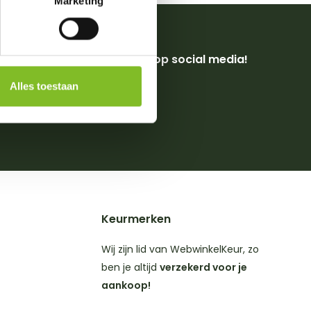
Marketing
Volg ons op social media!
Alles toestaan
4,8
op
ws
Keurmerken
Wij zijn lid van WebwinkelKeur, zo
ben je altijd
verzekerd voor je
aankoop!