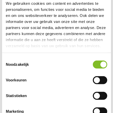
We gebruiken cookies om content en advertenties te
personaliseren, om functies voor social media te bieden
en om ons websiteverkeer te analyseren. Ook delen we
informatie over uw gebruik van onze site met onze
Snuggle
Puppy Golden
partners voor social media, adverteren en analyse. Deze
partners kunnen deze gegevens combineren met andere
informatie die u aan ze heeft verstrekt of die ze hebben
Honden en hun puppy's zij...
verzameld op basis van uw gebruik van hun services.
€39,95
Incl. btw
Toestemmingsselectie
Bekijken
Noodzakelijk
Voorkeuren
Snuggle
Puppy Brown Mutt
Statistieken
Honden en hun puppy's zij...
€39,95
Marketing