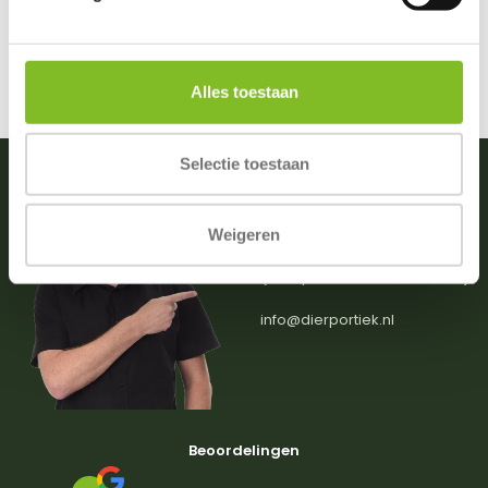
Incl. btw
Bekijken
Alles toestaan
Selectie toestaan
Vragen of advies nodig?
Weigeren
0031 (0)174 512203
(ma. t/m zat. van 09:00-18:00)
info@dierportiek.nl
Beoordelingen