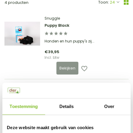
Toon:
4 producten
Snuggle
Puppy Black
Honden en hun puppy's zij...
€39,95
Incl. btw
Bekijken
Snuggle
Heatpacks voor 24 uur
Toestemming
Details
Over
Snuggle Heatpacks voor 24...
€14,95
Incl. btw
Deze website maakt gebruik van cookies