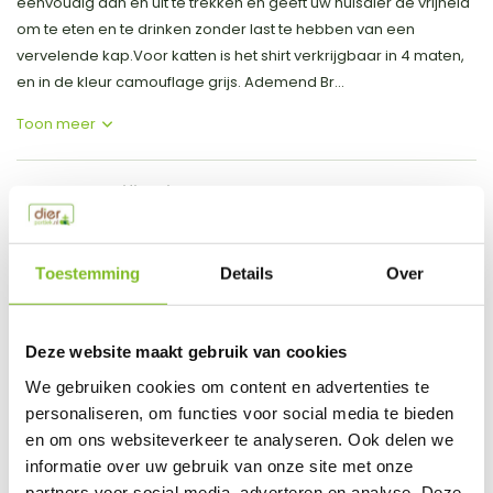
eenvoudig aan en uit te trekken en geeft uw huisdier de vrijheid
om te eten en te drinken zonder last te hebben van een
vervelende kap.Voor katten is het shirt verkrijgbaar in 4 maten,
en in de kleur camouflage grijs. Ademend Br...
Toon meer
Productspecificaties
EAN
8718375251430
Toestemming
Details
Over
Vergelijk
Delen
Deze website maakt gebruik van cookies
Do you have a question about this product?
We gebruiken cookies om content en advertenties te
Our employee is happy to help you find the right product
personaliseren, om functies voor social media te bieden
en om ons websiteverkeer te analyseren. Ook delen we
Send mail
informatie over uw gebruik van onze site met onze
partners voor social media, adverteren en analyse. Deze