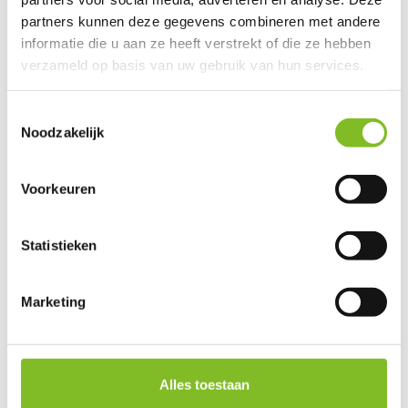
This product is available in the following variants:
partners kunnen deze gegevens combineren met andere
informatie die u aan ze heeft verstrekt of die ze hebben
verzameld op basis van uw gebruik van hun services.
Gerelateerde producten
Toestemmingsselectie
Noodzakelijk
Recovery Suit Dog
ComfyCone
Vetramil
Hondenkap
Honingzalf 10...
Voorkeuren
€21,95
€24,95
€10,50
Statistieken
Incl. btw
Incl. btw
Incl. btw
Marketing
Reviews
Alles toestaan