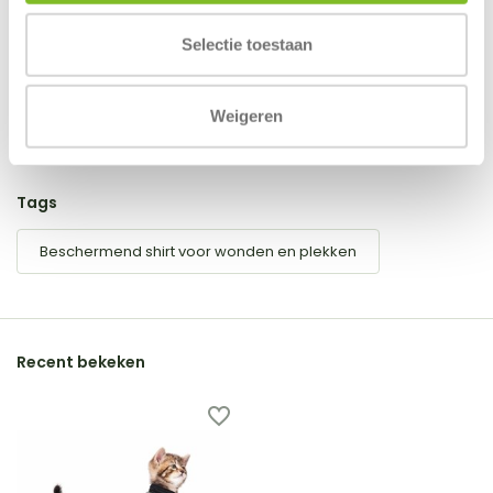
0
/
Based on 0 reviews
5
Selectie toestaan
Er zijn nog geen reviews geschreven over dit product..
Schrijf je eigen review
Weigeren
Tags
Beschermend shirt voor wonden en plekken
Recent bekeken