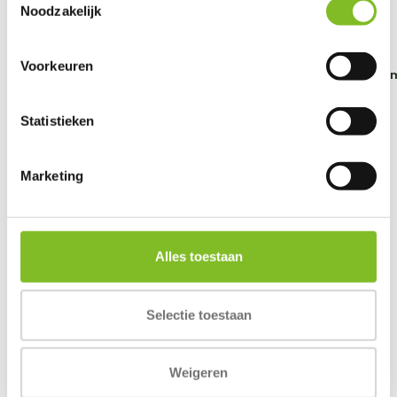
Noodzakelijk
Voorkeuren
Liquid Snack
Short Hair Cat L
Mansonil All Wor
Cat ...
Statistieken
€3,59
€36,99
€13,75
Incl. btw
Incl. btw
Incl. btw
Marketing
Alles toestaan
Reviews
0
/
Based on 0 reviews
5
Selectie toestaan
Er zijn nog geen reviews geschreven over dit product..
Weigeren
Schrijf je eigen review