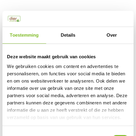
Productspecificaties
Toestemming
Details
Over
EAN
8711908157209
Vergelijk
Delen
Deze website maakt gebruik van cookies
We gebruiken cookies om content en advertenties te
Do you have a question about this product?
personaliseren, om functies voor social media te bieden
Our employee is happy to help you find the right product
en om ons websiteverkeer te analyseren. Ook delen we
informatie over uw gebruik van onze site met onze
Send mail
partners voor social media, adverteren en analyse. Deze
partners kunnen deze gegevens combineren met andere
This product is available in the following variants:
informatie die u aan ze heeft verstrekt of die ze hebben
verzameld op basis van uw gebruik van hun services.
Gerelateerde producten
Toestemmingsselectie