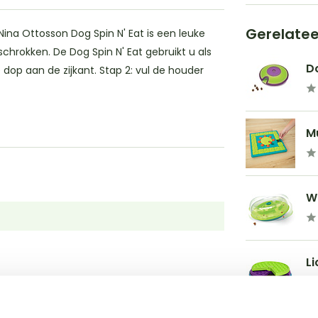
Gerelate
Nina Ottosson Dog Spin N' Eat is een leuke
hrokken. De Dog Spin N' Eat gebruikt u als
Do
 dop aan de zijkant. Stap 2: vul de houder
Mu
W
Li