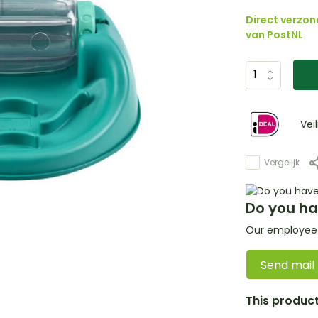
Direct verzon
van PostNL
Vei
Vergelijk
Do you ha
Our employee i
Send mail
This product 