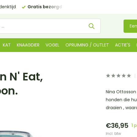
ktijd
Gratis bezorgd in NL
vanaf €35 (BE €80,00)
Ko
Een
KAT
KNAAGDIER
VOGEL
OPRUIMING / OUTLET
ACTIE'S
 N' Eat,
oon.
Nina Ottosson 
honden die hu
draaien , waar
€36,95
1 
Incl. btw