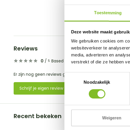
Toestemming
Deze website maakt gebruik
We gebruiken cookies om cont
Reviews
websiteverkeer te analyseren
media, adverteren en analys
0
/
Based on 0 reviews
5
verstrekt of die ze hebben v
Er zijn nog geen reviews geschreven over dit product..
Toestemmingsselectie
Noodzakelijk
Schrijf je eigen review
Recent bekeken
Weigeren