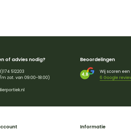
n of advies nodig?
Beoordelingen
0)174 512203
Wij scoren een
4,8
/m zat. van 09:00-18:00)
6 Google revie
ierportiek.nl
account
Informatie