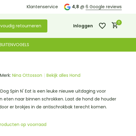
m langs in onze
Klantenservice
winkel in De Lier
4,8
@
6 Google reviews
0
voudig retourneren
Inloggen
BUITENVOGELS
Merk:
Nina Ottosson
Bekijk alles Hond
Account aanmaken
Account aanmaken
Dog Spin N' Eat is een leuke nieuwe uitdaging voor
n eten naar binnen schrokken. Laat de hond de houder
door er brokjes in de antischrokbak terecht komen.
producten op voorraad