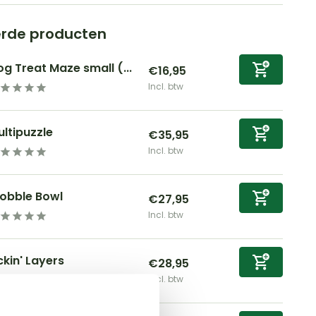
erde producten
g Treat Maze small (...
€16,95
Incl. btw
ltipuzzle
€35,95
Incl. btw
obble Bowl
€27,95
Incl. btw
ckin' Layers
€28,95
Incl. btw