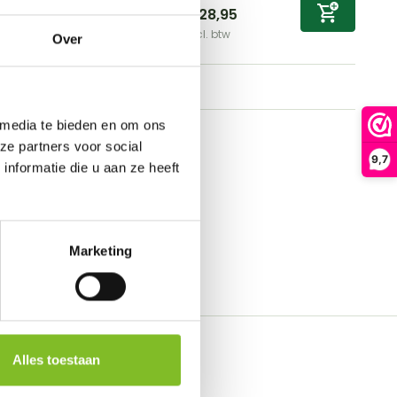
g Snuffle N' Treat B...
€28,95
Incl. btw
Over
 media te bieden en om ons
ze partners voor social
9,7
nformatie die u aan ze heeft
Marketing
Alles toestaan