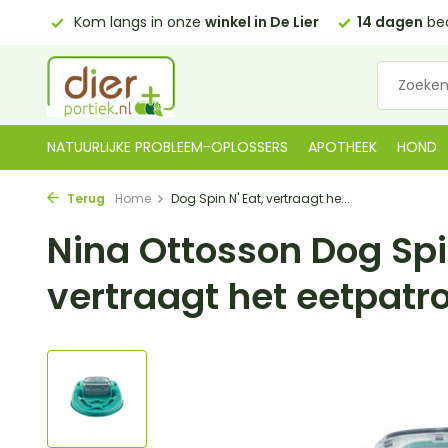
00)
Kom langs in onze
winkel in De Lier
14 dagen
beden
NATUURLIJKE PROBLEEM-OPLOSSERS
APOTHEEK
HOND
Terug
Home
Dog Spin N' Eat, vertraagt he...
Nina Ottosson Dog Spin
vertraagt het eetpatr