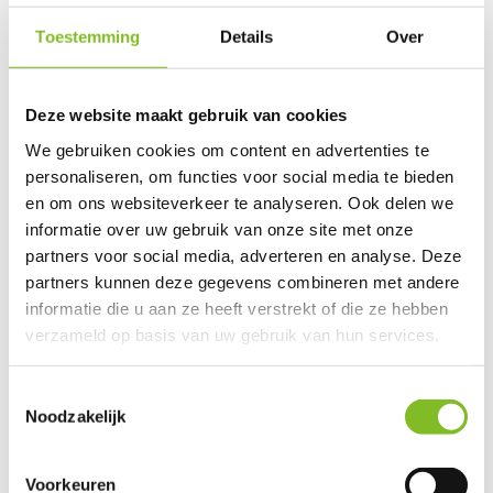
Toestemming
Details
Over
Productspecificaties
EAN
4007221033431
Deze website maakt gebruik van cookies
We gebruiken cookies om content en advertenties te
Vergelijk
Delen
personaliseren, om functies voor social media te bieden
en om ons websiteverkeer te analyseren. Ook delen we
informatie over uw gebruik van onze site met onze
Do you have a question about this product?
partners voor social media, adverteren en analyse. Deze
Our employee is happy to help you find the right product
partners kunnen deze gegevens combineren met andere
informatie die u aan ze heeft verstrekt of die ze hebben
Send mail
verzameld op basis van uw gebruik van hun services.
This product is available in the following variants:
Toestemmingsselectie
Noodzakelijk
Reviews
Voorkeuren