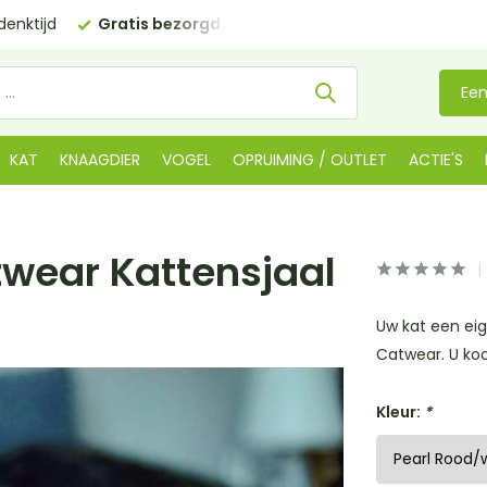
enktijd
Gratis bezorgd in NL
vanaf €35 (BE €80,00)
Een
KAT
KNAAGDIER
VOGEL
OPRUIMING / OUTLET
ACTIE'S
twear Kattensjaal
Uw kat een eig
Catwear. U koop
Kleur:
*