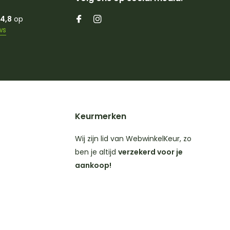
4,8
op
ws
Keurmerken
Wij zijn lid van WebwinkelKeur, zo
ben je altijd
verzekerd voor je
aankoop!