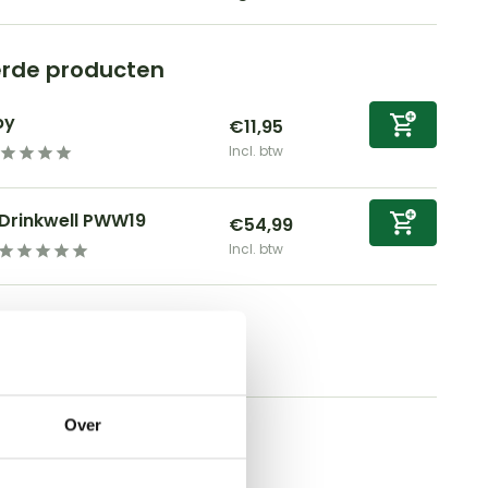
erde producten
py
€11,95
Incl. btw
Drinkwell PWW19
€54,99
Incl. btw
Over