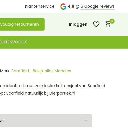
Kom langs in onze
Klantenservice
winkel in De Lier
4,8
@
6 Google reviews
0
voudig retourneren
Inloggen
BUITENVOGELS
Merk:
Scarfield
Bekijk alles Mandjes
Account aanmaken
Account aanmaken
en identiteit met zo'n leuke kattensjaal van Scarfield
t Scarfield natuurlijk bij Dierportiek.nl