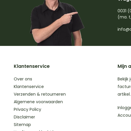
0031 (
(ma. t
info@d
Klantenservice
Mijn 
Over ons
Bekijk 
Klantenservice
factur
Verzenden & retourneren
artikel.
Algemene voorwaarden
Inlogg
Privacy Policy
Accou
Disclaimer
Sitemap