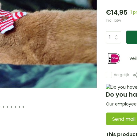
€14,95
1 
Incl. btw
Vei
Vergelijk
Do you ha
Our employee i
Send mail
This product 