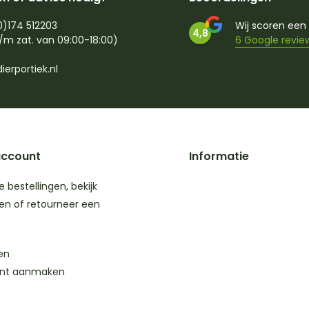
0)174 512203
Wij scoren een
4,8
/m zat. van 09:00-18:00)
6 Google revie
ierportiek.nl
account
Informatie
je bestellingen, bekijk
en of retourneer een
en
nt aanmaken