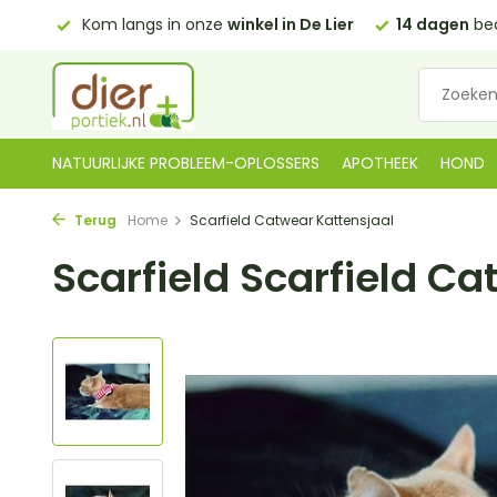
0,00)
Kom langs in onze
winkel in De Lier
14 dagen
bed
NATUURLIJKE PROBLEEM-OPLOSSERS
APOTHEEK
HOND
Terug
Home
Scarfield Catwear Kattensjaal
Scarfield Scarfield Ca