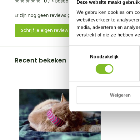
0
/
Based on 0 reviews
5
Deze website maakt gebruik
We gebruiken cookies om cont
Er zijn nog geen reviews geschreven over dit product..
websiteverkeer te analyseren
media, adverteren en analys
Schrijf je eigen review
verstrekt of die ze hebben v
Toestemmingsselectie
Noodzakelijk
Recent bekeken
Weigeren