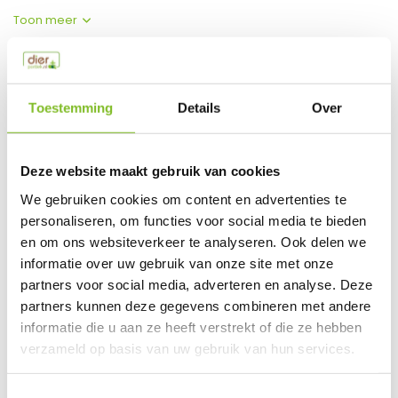
Toon meer
Productspecificaties
Toestemming
Details
Over
EAN
749531656101
Vergelijk
Delen
Deze website maakt gebruik van cookies
We gebruiken cookies om content en advertenties te
Do you have a question about this product?
personaliseren, om functies voor social media te bieden
Our employee is happy to help you find the right product
en om ons websiteverkeer te analyseren. Ook delen we
informatie over uw gebruik van onze site met onze
Send mail
partners voor social media, adverteren en analyse. Deze
partners kunnen deze gegevens combineren met andere
This product is available in the following variants:
informatie die u aan ze heeft verstrekt of die ze hebben
verzameld op basis van uw gebruik van hun services.
Gerelateerde producten
Toestemmingsselectie