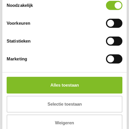
Noodzakelijk
Voorkeuren
Tobi
Lui
Whirl
Statistieken
€39,99
€72,99
€9,95
Incl. btw
Incl. btw
Incl. btw
Marketing
Alles toestaan
Reviews
0
/
Based on 0 reviews
5
Selectie toestaan
Er zijn nog geen reviews geschreven over dit product..
Weigeren
Schrijf je eigen review